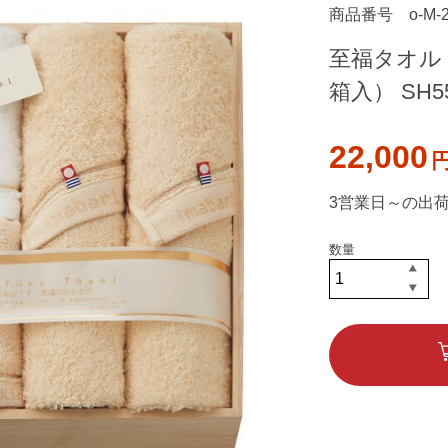
商品番号
o-M-
至福タオル
箱入） SH55
22,000
3営業日～の出