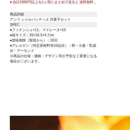
● 合計2980円以上を1ヶ所にまとめて送ると 送料無料 。
商品詳細
アンリ シャルパンティエ 洋菓子セット
SPEC
●フィナンシェ×11、マドレーヌ×10
●箱サイズ：35×26.5×4.7cm
●賞味期限（製造から）：28日
●アレルゲン（特定原材料等28品目）：卵・小麦・乳成
分・アーモンド
※商品の仕様・価格・デザイン等が予告なく変更になる
場合がございます。