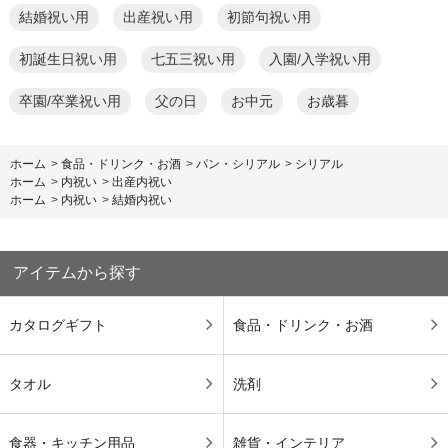
結婚祝い用
出産祝い用
初節句祝い用
初誕生日祝い用
七五三祝い用
入園/入学祝い用
卒園/卒業祝い用
父の日
お中元
お歳暮
ホーム
>
食品・ドリンク・お酒
>
パン・シリアル
>
シリアル
ホーム
>
内祝い
>
出産内祝い
ホーム
>
内祝い
>
結婚内祝い
アイテムから探す
カタログギフト
食品・ドリンク・お酒
タオル
洗剤
食器・キッチン用品
雑貨・インテリア