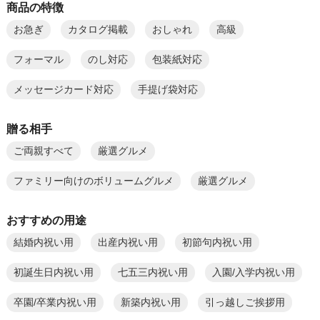
商品の特徴
お急ぎ
カタログ掲載
おしゃれ
高級
フォーマル
のし対応
包装紙対応
メッセージカード対応
手提げ袋対応
贈る相手
ご両親すべて
厳選グルメ
ファミリー向けのボリュームグルメ
厳選グルメ
おすすめの用途
結婚内祝い用
出産内祝い用
初節句内祝い用
初誕生日内祝い用
七五三内祝い用
入園/入学内祝い用
卒園/卒業内祝い用
新築内祝い用
引っ越しご挨拶用