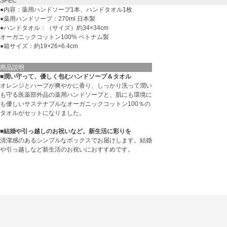
SPEC
●内容：薬用ハンドソープ1本、ハンドタオル1枚
●薬用ハンドソープ：270ml 日本製
●ハンドタオル：（サイズ）約34×34cm
オーガニックコットン100% ベトナム製
●箱サイズ：約19×26×6.4cm
商品説明
■潤い守って、優しく包むハンドソープ＆タオル
オレンジとハーブが爽やかに香り、しっかり洗って潤い
も守る医薬部外品の薬用ハンドソープと、肌にも環境に
も優しいサステナブルなオーガニックコットン100％の
タオルがセットになりました。
■結婚や引っ越しのお祝いなど。新生活に彩りを
清潔感のあるシンプルなボックスでお届けします。結婚
や引っ越しなど新生活のお祝いにおすすめです。