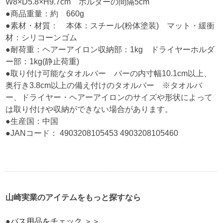
W8×D5.8×H9.7cm ホルダーの間隔5cm
●商品重量：約 660g
●素材・材質： 本体：スチール(粉体塗装) マット・緩衝
材：シリコーンゴム
●耐荷重：ヘアーアイロン収納部：1kg ドライヤーホルダ
ー部：1kg(静止荷重)
●取り付け可能なタオルバー バーの内寸幅10.1cm以上、
奥行き3.8cm以上の備え付けのタオルバー ※タオルバ
ー、ドライヤー・ヘアーアイロンのサイズや形状によって
は取り付けや収納ができない場合があります。
●生産国：中国
●JANコード： 4903208105453 4903208105460
山崎実業のアイテムをもっと探すなら
●
バス用品をチェック ＞＞