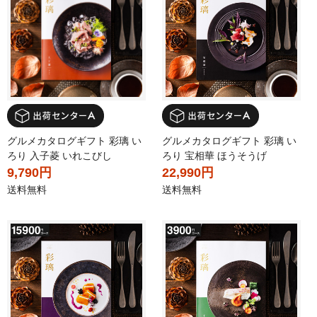
グルメカタログギフト 彩璃 い
グルメカタログギフト 彩璃 い
ろり 入子菱 いれこびし
ろり 宝相華 ほうそうげ
9,790円
22,990円
送料無料
送料無料