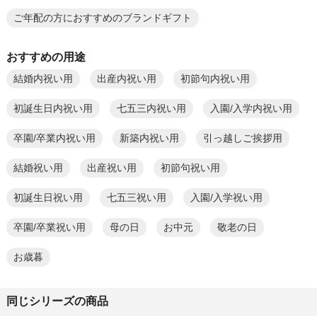
ご年配の方におすすめのブランドギフト
おすすめの用途
結婚内祝い用
出産内祝い用
初節句内祝い用
初誕生日内祝い用
七五三内祝い用
入園/入学内祝い用
卒園/卒業内祝い用
新築内祝い用
引っ越しご挨拶用
結婚祝い用
出産祝い用
初節句祝い用
初誕生日祝い用
七五三祝い用
入園/入学祝い用
卒園/卒業祝い用
母の日
お中元
敬老の日
お歳暮
同じシリーズの商品