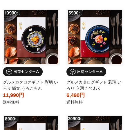
グルメカタログギフト 彩璃 い
グルメカタログギフト 彩璃 い
ろり 鱗文 うろこもん
ろり 立湧 たてわく
11,990円
6,490円
送料無料
送料無料