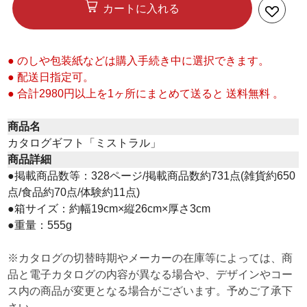
カートに入れる
● のしや包装紙などは購入手続き中に選択できます。
● 配送日指定可。
● 合計2980円以上を1ヶ所にまとめて送ると 送料無料 。
商品名
カタログギフト「ミストラル」
商品詳細
●掲載商品数等：328ページ/掲載商品数約731点(雑貨約650
点/食品約70点/体験約11点)
●箱サイズ：約幅19cm×縦26cm×厚さ3cm
●重量：555g
※カタログの切替時期やメーカーの在庫等によっては、商
品と電子カタログの内容が異なる場合や、デザインやコー
ス内の商品が変更となる場合がございます。予めご了承下