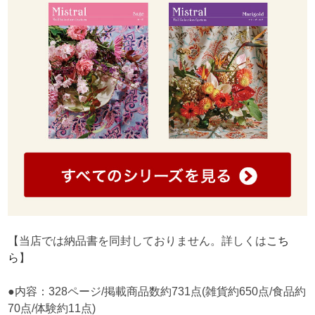
【当店では納品書を同封しておりません。詳しくは
こち
ら
】
●内容：328ページ/掲載商品数約731点(雑貨約650点/食品約
70点/体験約11点)