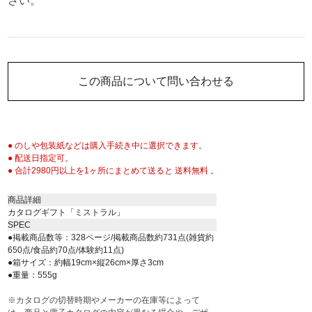
さい。
この商品について問い合わせる
● のしや包装紙などは購入手続き中に選択できます。
● 配送日指定可。
● 合計2980円以上を1ヶ所にまとめて送ると 送料無料 。
商品詳細
カタログギフト「ミストラル」
SPEC
●掲載商品数等：328ページ/掲載商品数約731点(雑貨約
650点/食品約70点/体験約11点)
●箱サイズ：約幅19cm×縦26cm×厚さ3cm
●重量：555g
※カタログの切替時期やメーカーの在庫等によって