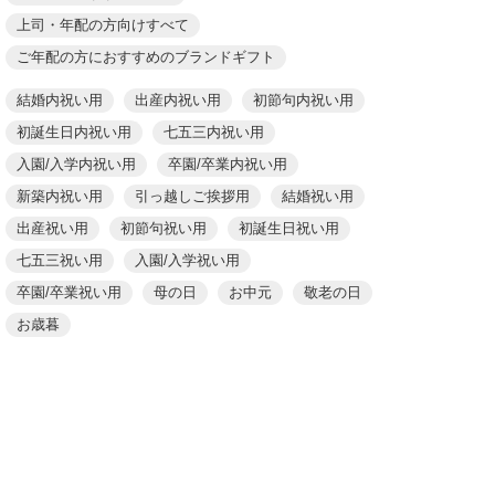
上司・年配の方向けすべて
ご年配の方におすすめのブランドギフト
結婚内祝い用
出産内祝い用
初節句内祝い用
初誕生日内祝い用
七五三内祝い用
入園/入学内祝い用
卒園/卒業内祝い用
新築内祝い用
引っ越しご挨拶用
結婚祝い用
出産祝い用
初節句祝い用
初誕生日祝い用
七五三祝い用
入園/入学祝い用
卒園/卒業祝い用
母の日
お中元
敬老の日
お歳暮