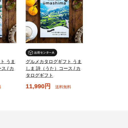
ト うま
グルメカタログギフト うま
 / カ
しま 詩（うた）コース / カ
タログギフト
11,990円
料
送料無料