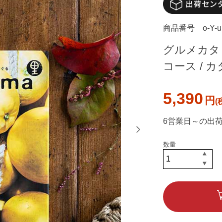
商品番号
o-Y-
グルメカタ
コース / 
5,390
円
6営業日～の出