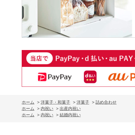
ホーム
>
洋菓子・和菓子
>
洋菓子
>
詰め合わせ
ホーム
>
内祝い
>
出産内祝い
ホーム
>
内祝い
>
結婚内祝い