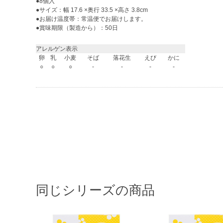
●8個入
●サイズ：幅 17.6 ×奥行 33.5 ×高さ 3.8cm
●お届け温度帯：常温便でお届けします。
●賞味期限（製造から）：50日
アレルゲン表示
卵
乳
小麦
そば
落花生
えび
かに
○
○
○
-
-
-
-
同じシリーズの商品