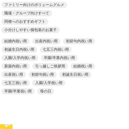
ファミリー向けのボリュームグルメ
職場・グループ向けすべて
同僚へのおすすめギフト
小分けしやすい個包装のお菓子
結婚内祝い用
出産内祝い用
初節句内祝い用
初誕生日内祝い用
七五三内祝い用
入園/入学内祝い用
卒園/卒業内祝い用
新築内祝い用
引っ越しご挨拶用
結婚祝い用
出産祝い用
初節句祝い用
初誕生日祝い用
七五三祝い用
入園/入学祝い用
卒園/卒業祝い用
母の日