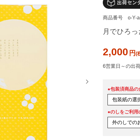
商品番号
o-Y-
月でひろった卵
2,000
円
6営業日～の出
●包装済商品の
●のしをご利用