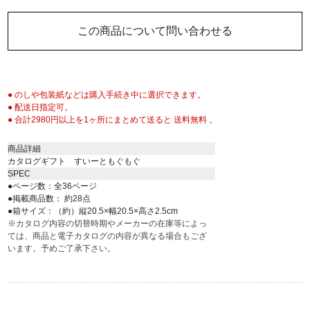
この商品について問い合わせる
● のしや包装紙などは購入手続き中に選択できます。
● 配送日指定可。
● 合計2980円以上を1ヶ所にまとめて送ると 送料無料 。
商品詳細
カタログギフト すいーともぐもぐ
SPEC
●ページ数：全36ページ
●掲載商品数： 約28点
●箱サイズ：（約）縦20.5×幅20.5×高さ2.5cm
※カタログ内容の切替時期やメーカーの在庫等によっ
ては、商品と電子カタログの内容が異なる場合もござ
います。予めご了承下さい。