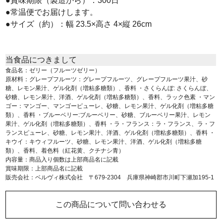
●賞味期限（製造から）：300日
●常温便でお届けします。
●サイズ（約）：幅 23.5×高さ 4×縦 26cm
当食品につきまして
食品名：ゼリー（フルーツゼリー）
原材料：グレープフルーツ：グレープフルーツ、グレープフルーツ果汁、砂
糖、レモン果汁、ゲル化剤（増粘多糖類）、香料 ・さくらんぼ: さくらんぼ、
砂糖、レモン果汁、洋酒、ゲル化剤（増粘多糖類）、香料、ラック色素 ・マン
ゴー：マンゴー、マンゴーピューレ、砂糖、レモン果汁、ゲル化剤（増粘多糖
類）、香料 ・ブルーベリー:ブルーベリー、砂糖、ブルーベリー果汁、レモン
果汁、ゲル化剤（増粘多糖類）、香料 ・ラ・フランス：ラ・フランス、ラ・フ
ランスピューレ、砂糖、レモン果汁、洋酒、ゲル化剤（増粘多糖類）、香料 ・
キウイ：キウィフルーツ、砂糖、レモン果汁、洋酒、ゲル化剤（増粘多糖
類）、香料、着色料（紅花黄、クチナシ青）
内容量：商品入り個数は上部商品名に記載
賞味期限：上部商品名に記載
販売会社：ベルヴィ株式会社 〒679-2304 兵庫県神崎郡市川町下瀬加195-1
この商品について問い合わせる