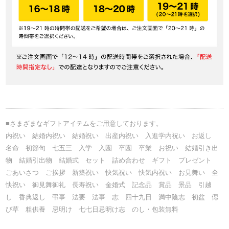
■さまざまなギフトアイテムをご用意しております。
内祝い 結婚内祝い 結婚祝い 出産内祝い 入進学内祝い お返し
名命 初節句 七五三 入学 入園 卒園 卒業 お祝い 結婚引き出
物 結婚引出物 結婚式 セット 詰め合わせ ギフト プレゼント
ごあいさつ ご挨拶 新築祝い 快気祝い 快気内祝い お見舞い 全
快祝い 御見舞御礼 長寿祝い 金婚式 記念品 賞品 景品 引越
し 香典返し 弔事 法要 法事 志 四十九日 満中陰志 初盆 偲
び草 粗供養 忌明け 七七日忌明け志 のし・包装無料