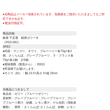
●当商品はメーカー包装されています。包装紙をご指示いただきましてもご対
応できかねます。
● 配送日指定可。
商品詳細
銀座 千疋屋 銀座ゼリーＢ
（PGS-062）
SPEC
●内容：マンゴー、キウイ、ブルーベリー各75g×各2
個、さくらんぼ、グレープフルーツ、ラ・フランス各
75g×各1個/ 計9個
●賞味期限（製造から）：300日
●常温便でお届けします。
●サイズ（約）：幅 23.5×高さ 4×縦 26cm
当食品につきまして
食品名：ゼリー（フルーツゼリー）
原材料：グレープフルーツ：グレープフルーツ、グレー
プフルーツ果汁、砂糖、レモン果汁、ゲル化剤（増粘多
糖類）、香料 ・さくらんぼ: さくらんぼ、砂糖、レモン