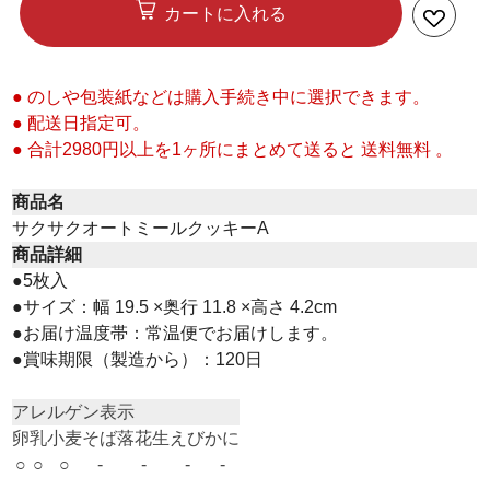
カートに入れる
● のしや包装紙などは購入手続き中に選択できます。
● 配送日指定可。
● 合計2980円以上を1ヶ所にまとめて送ると 送料無料 。
商品名
サクサクオートミールクッキーA
商品詳細
●5枚入
●サイズ：幅 19.5 ×奥行 11.8 ×高さ 4.2cm
●お届け温度帯：常温便でお届けします。
●賞味期限（製造から）：120日
アレルゲン表示
卵
乳
小麦
そば
落花生
えび
かに
○
○
○
-
-
-
-