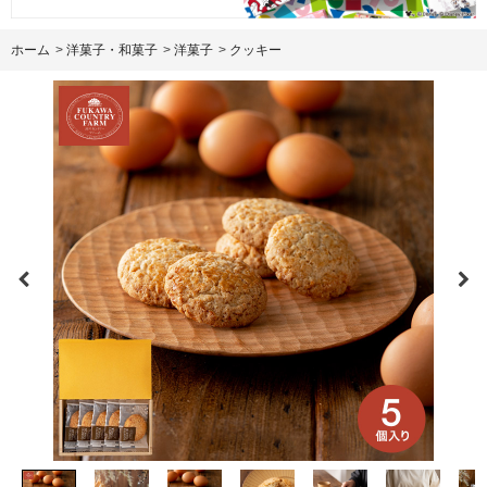
ホーム
>
洋菓子・和菓子
>
洋菓子
>
クッキー