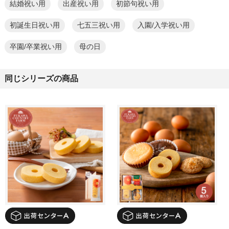
結婚祝い用
出産祝い用
初節句祝い用
初誕生日祝い用
七五三祝い用
入園/入学祝い用
卒園/卒業祝い用
母の日
同じシリーズの商品