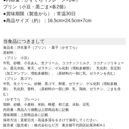
プリン（小豆・黒ごま×各2個）
●賞味期限（製造から）：常温30日
●商品サイズ（約）：16.5cm×24.5cm×7cm
当食品につきまして
食品名：洋生菓子（プリン）・菓子（かすてら）
原材料：
（プリン 小豆）
牛乳、砂糖、小豆あん、生クリーム、ココナッツミルク、ココナッツリキュー
ル、還元水飴、寒天、ゼラチン、ゲル化剤（増粘多糖類）、乳化剤、安定剤
（加工デンプン、増粘多糖類）、（原材料の一部に乳、ゼラチンを含む）
（プリン 黒ゴマ）
牛乳、生クリーム、砂糖、黒ゴマ、卵黄、ゼラチン、ゲル化剤（増粘多糖
類）、乳化剤、香料、（原材料の一部に卵、乳、鶏肉、ゼラチン、ごまを含
む）
（かすてら プレーン）
鶏卵、砂糖、小麦粉、米飴、蜂蜜、和三盆、水飴、豆乳
内容量：商品入り個数は上部商品名に記載
賞味期限：上部商品名に記載
保存方法：直射日光・高温多湿ををさけて保存してください。
販売者（販売者）：株式会社なだ万 東京都千代田区紀尾井町4-1