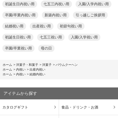
初誕生日内祝い用
七五三内祝い用
入園/入学内祝い用
卒園/卒業内祝い用
新築内祝い用
引っ越しご挨拶用
結婚祝い用
出産祝い用
初節句祝い用
初誕生日祝い用
七五三祝い用
入園/入学祝い用
卒園/卒業祝い用
母の日
ホーム
>
洋菓子・和菓子
>
洋菓子
>
バウムクーヘン
ホーム
>
内祝い
>
出産内祝い
ホーム
>
内祝い
>
結婚内祝い
アイテムから探す
カタログギフト
食品・ドリンク・お酒