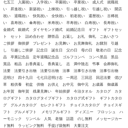
七五三 入園祝い 入学祝い 卒園祝い 卒業祝い 成人式 就職祝
い 昇進祝い 新築祝い 上棟祝い 引っ越し祝い 引越し祝い 開店
祝い 退職祝い 快気祝い 全快祝い 初老祝い 還暦祝い 古稀祝
い 喜寿祝い 傘寿祝い 米寿祝い 卒寿祝い 白寿祝い 長寿祝い
金婚式 銀婚式 ダイヤモンド婚式 結婚記念日 ギフト ギフトセッ
ト セット 詰め合わせ 贈答品 お返し お礼 御礼 ごあいさつ
ご挨拶 御挨拶 プレゼント お見舞い お見舞御礼 お餞別 引越
し 引越しご挨拶 記念日 誕生日 父の日 母の日 敬老の日 記念
品 卒業記念品 定年退職記念品 ゴルフコンペ コンペ景品 景品
賞品 粗品 お香典返し 香典返し 志 満中陰志 弔事 会葬御礼
法要 法要引き出物 法要引出物 法事 法事引き出物 法事引出物
忌明け 四十九日 七七日忌明け志 一周忌 三回忌 回忌法要 偲び
草 粗供養 初盆 供物 お供え お中元 御中元 お歳暮 御歳暮
お年賀 御年賀 残暑見舞い 年始挨拶 今治タオル カタログ カタ
ログギフト カタログタイプギフト カタログ式ギフト ギフトカタロ
グ グルメカタログ セレクトギフト チョイスカタログ チョイスギ
フト グルメギフト メモリアルギフト ディズニー フロッシュ ハ
ーモニック リンベル 人気 老舗 話題 のし無料 メッセージカー
ド無料 ラッピング無料 手提げ袋無料 大量注文