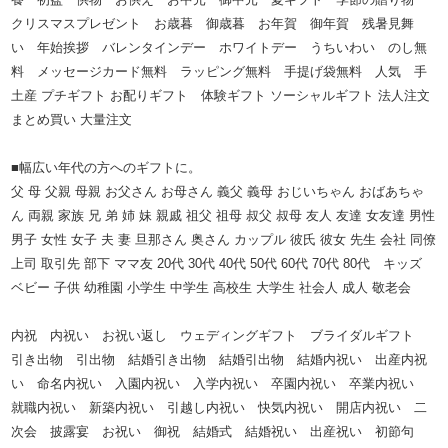
クリスマスプレゼント お歳暮 御歳暮 お年賀 御年賀 残暑見舞
い 年始挨拶 バレンタインデー ホワイトデー うちいわい のし無
料 メッセージカード無料 ラッピング無料 手提げ袋無料 人気 手
土産 プチギフト お配りギフト 体験ギフト ソーシャルギフト 法人注文
まとめ買い 大量注文
■幅広い年代の方へのギフトに。
父 母 父親 母親 お父さん お母さん 義父 義母 おじいちゃん おばあちゃ
ん 両親 家族 兄 弟 姉 妹 親戚 祖父 祖母 叔父 叔母 友人 友達 女友達 男性
男子 女性 女子 夫 妻 旦那さん 奥さん カップル 彼氏 彼女 先生 会社 同僚
上司 取引先 部下 ママ友 20代 30代 40代 50代 60代 70代 80代 キッズ
ベビー 子供 幼稚園 小学生 中学生 高校生 大学生 社会人 成人 敬老会
内祝 内祝い お祝い返し ウェディングギフト ブライダルギフト
引き出物 引出物 結婚引き出物 結婚引出物 結婚内祝い 出産内祝
い 命名内祝い 入園内祝い 入学内祝い 卒園内祝い 卒業内祝い
就職内祝い 新築内祝い 引越し内祝い 快気内祝い 開店内祝い 二
次会 披露宴 お祝い 御祝 結婚式 結婚祝い 出産祝い 初節句