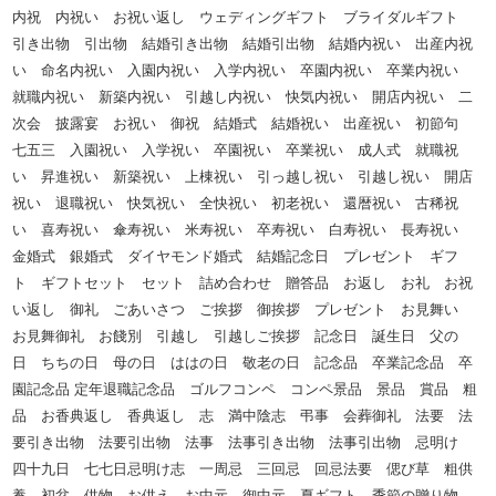
内祝 内祝い お祝い返し ウェディングギフト ブライダルギフト
引き出物 引出物 結婚引き出物 結婚引出物 結婚内祝い 出産内祝
い 命名内祝い 入園内祝い 入学内祝い 卒園内祝い 卒業内祝い
就職内祝い 新築内祝い 引越し内祝い 快気内祝い 開店内祝い 二
次会 披露宴 お祝い 御祝 結婚式 結婚祝い 出産祝い 初節句
七五三 入園祝い 入学祝い 卒園祝い 卒業祝い 成人式 就職祝
い 昇進祝い 新築祝い 上棟祝い 引っ越し祝い 引越し祝い 開店
祝い 退職祝い 快気祝い 全快祝い 初老祝い 還暦祝い 古稀祝
い 喜寿祝い 傘寿祝い 米寿祝い 卒寿祝い 白寿祝い 長寿祝い
金婚式 銀婚式 ダイヤモンド婚式 結婚記念日 プレゼント ギフ
ト ギフトセット セット 詰め合わせ 贈答品 お返し お礼 お祝
い返し 御礼 ごあいさつ ご挨拶 御挨拶 プレゼント お見舞い
お見舞御礼 お餞別 引越し 引越しご挨拶 記念日 誕生日 父の
日 ちちの日 母の日 ははの日 敬老の日 記念品 卒業記念品 卒
園記念品 定年退職記念品 ゴルフコンペ コンペ景品 景品 賞品 粗
品 お香典返し 香典返し 志 満中陰志 弔事 会葬御礼 法要 法
要引き出物 法要引出物 法事 法事引き出物 法事引出物 忌明け
四十九日 七七日忌明け志 一周忌 三回忌 回忌法要 偲び草 粗供
養 初盆 供物 お供え お中元 御中元 夏ギフト 季節の贈り物