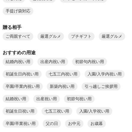
手提げ袋対応
贈る相手
ご両親すべて
厳選グルメ
プチギフト
厳選グルメ
おすすめの用途
結婚内祝い用
出産内祝い用
初節句内祝い用
初誕生日内祝い用
七五三内祝い用
入園/入学内祝い用
卒園/卒業内祝い用
新築内祝い用
引っ越しご挨拶用
結婚祝い用
出産祝い用
初節句祝い用
初誕生日祝い用
七五三祝い用
入園/入学祝い用
卒園/卒業祝い用
父の日
お中元
お歳暮