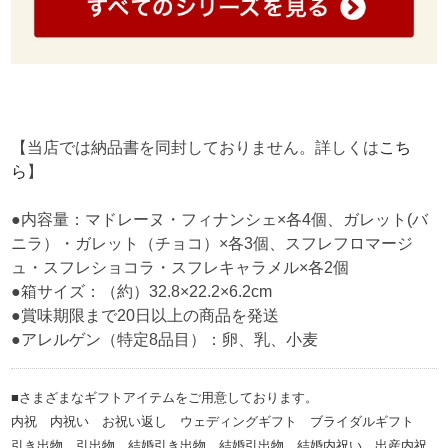
【当店では納品書を同封しておりません。詳しくは
こち
ら
】
●内容量：マドレーヌ・フィナンシェ×各4個、ガレット(バ
ニラ）・ガレット（チョコ）×各3個、スフレフロマージ
ュ・スフレショコラ・スフレキャラメル×各2個
●箱サイズ：（約）32.8×22.2×6.2cm
●賞味期限まで20日以上の商品を発送
●アレルゲン（特定8品目）：卵、乳、小麦
■さまざまなギフトアイテムをご用意しております。
内祝 内祝い お祝い返し ウェディングギフト ブライダルギフト
引き出物 引出物 結婚引き出物 結婚引出物 結婚内祝い 出産内祝