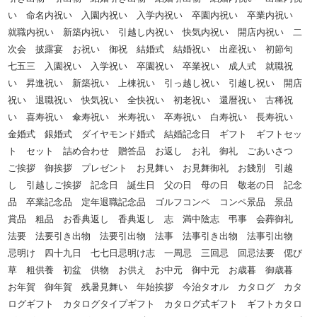
い 命名内祝い 入園内祝い 入学内祝い 卒園内祝い 卒業内祝い
就職内祝い 新築内祝い 引越し内祝い 快気内祝い 開店内祝い 二
次会 披露宴 お祝い 御祝 結婚式 結婚祝い 出産祝い 初節句
七五三 入園祝い 入学祝い 卒園祝い 卒業祝い 成人式 就職祝
い 昇進祝い 新築祝い 上棟祝い 引っ越し祝い 引越し祝い 開店
祝い 退職祝い 快気祝い 全快祝い 初老祝い 還暦祝い 古稀祝
い 喜寿祝い 傘寿祝い 米寿祝い 卒寿祝い 白寿祝い 長寿祝い
金婚式 銀婚式 ダイヤモンド婚式 結婚記念日 ギフト ギフトセッ
ト セット 詰め合わせ 贈答品 お返し お礼 御礼 ごあいさつ
ご挨拶 御挨拶 プレゼント お見舞い お見舞御礼 お餞別 引越
し 引越しご挨拶 記念日 誕生日 父の日 母の日 敬老の日 記念
品 卒業記念品 定年退職記念品 ゴルフコンペ コンペ景品 景品
賞品 粗品 お香典返し 香典返し 志 満中陰志 弔事 会葬御礼
法要 法要引き出物 法要引出物 法事 法事引き出物 法事引出物
忌明け 四十九日 七七日忌明け志 一周忌 三回忌 回忌法要 偲び
草 粗供養 初盆 供物 お供え お中元 御中元 お歳暮 御歳暮
お年賀 御年賀 残暑見舞い 年始挨拶 今治タオル カタログ カタ
ログギフト カタログタイプギフト カタログ式ギフト ギフトカタロ