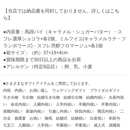
【当店では納品書を同封しておりません。詳しくは
こち
ら
】
●内容量：馬蹄パイ（キャラメル・シュガーバター）・ス
フレ濃厚ショコラ×各2個、ミルフイユ(キャラメルラテ・フ
ランボワーズ)・スフレ芳醇フロマージュ×各1個
●箱サイズ：（約）37×19×4cm
●賞味期限まで30日以上の商品を出荷
●アレルゲン（特定8品目）：卵、乳、小麦
■さまざまなギフトアイテムをご用意しております。
内祝 内祝い お祝い返し ウェディングギフト ブライダルギフト
引き出物 引出物 結婚引き出物 結婚引出物 結婚内祝い 出産内祝
い 命名内祝い 入園内祝い 入学内祝い 卒園内祝い 卒業内祝い
就職内祝い 新築内祝い 引越し内祝い 快気内祝い 開店内祝い 二
次会 披露宴 お祝い 御祝 結婚式 結婚祝い 出産祝い 初節句
七五三 入園祝い 入学祝い 卒園祝い 卒業祝い 成人式 就職祝