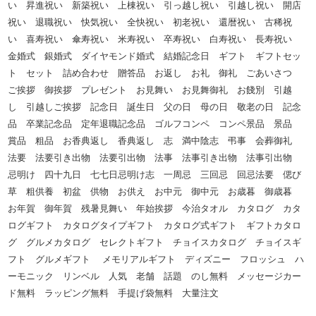
い 昇進祝い 新築祝い 上棟祝い 引っ越し祝い 引越し祝い 開店
祝い 退職祝い 快気祝い 全快祝い 初老祝い 還暦祝い 古稀祝
い 喜寿祝い 傘寿祝い 米寿祝い 卒寿祝い 白寿祝い 長寿祝い
金婚式 銀婚式 ダイヤモンド婚式 結婚記念日 ギフト ギフトセッ
ト セット 詰め合わせ 贈答品 お返し お礼 御礼 ごあいさつ
ご挨拶 御挨拶 プレゼント お見舞い お見舞御礼 お餞別 引越
し 引越しご挨拶 記念日 誕生日 父の日 母の日 敬老の日 記念
品 卒業記念品 定年退職記念品 ゴルフコンペ コンペ景品 景品
賞品 粗品 お香典返し 香典返し 志 満中陰志 弔事 会葬御礼
法要 法要引き出物 法要引出物 法事 法事引き出物 法事引出物
忌明け 四十九日 七七日忌明け志 一周忌 三回忌 回忌法要 偲び
草 粗供養 初盆 供物 お供え お中元 御中元 お歳暮 御歳暮
お年賀 御年賀 残暑見舞い 年始挨拶 今治タオル カタログ カタ
ログギフト カタログタイプギフト カタログ式ギフト ギフトカタロ
グ グルメカタログ セレクトギフト チョイスカタログ チョイスギ
フト グルメギフト メモリアルギフト ディズニー フロッシュ ハ
ーモニック リンベル 人気 老舗 話題 のし無料 メッセージカー
ド無料 ラッピング無料 手提げ袋無料 大量注文