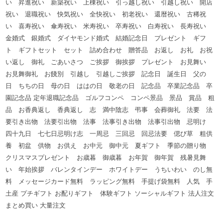
い 昇進祝い 新築祝い 上棟祝い 引っ越し祝い 引越し祝い 開店
祝い 退職祝い 快気祝い 全快祝い 初老祝い 還暦祝い 古稀祝
い 喜寿祝い 傘寿祝い 米寿祝い 卒寿祝い 白寿祝い 長寿祝い
金婚式 銀婚式 ダイヤモンド婚式 結婚記念日 プレゼント ギフ
ト ギフトセット セット 詰め合わせ 贈答品 お返し お礼 お祝
い返し 御礼 ごあいさつ ご挨拶 御挨拶 プレゼント お見舞い
お見舞御礼 お餞別 引越し 引越しご挨拶 記念日 誕生日 父の
日 ちちの日 母の日 ははの日 敬老の日 記念品 卒業記念品 卒
園記念品 定年退職記念品 ゴルフコンペ コンペ景品 景品 賞品 粗
品 お香典返し 香典返し 志 満中陰志 弔事 会葬御礼 法要 法
要引き出物 法要引出物 法事 法事引き出物 法事引出物 忌明け
四十九日 七七日忌明け志 一周忌 三回忌 回忌法要 偲び草 粗供
養 初盆 供物 お供え お中元 御中元 夏ギフト 季節の贈り物
クリスマスプレゼント お歳暮 御歳暮 お年賀 御年賀 残暑見舞
い 年始挨拶 バレンタインデー ホワイトデー うちいわい のし無
料 メッセージカード無料 ラッピング無料 手提げ袋無料 人気 手
土産 プチギフト お配りギフト 体験ギフト ソーシャルギフト 法人注文
まとめ買い 大量注文