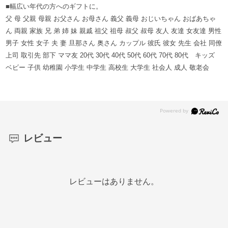
■幅広い年代の方へのギフトに。
父 母 父親 母親 お父さん お母さん 義父 義母 おじいちゃん おばあちゃ
ん 両親 家族 兄 弟 姉 妹 親戚 祖父 祖母 叔父 叔母 友人 友達 女友達 男性
男子 女性 女子 夫 妻 旦那さん 奥さん カップル 彼氏 彼女 先生 会社 同僚
上司 取引先 部下 ママ友 20代 30代 40代 50代 60代 70代 80代 キッズ
ベビー 子供 幼稚園 小学生 中学生 高校生 大学生 社会人 成人 敬老会
レビュー
レビューはありません。