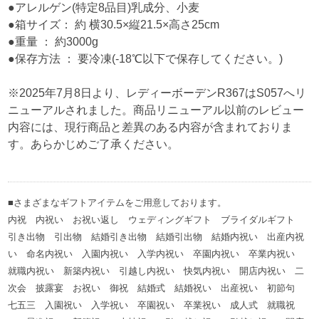
●アレルゲン(特定8品目)乳成分、小麦
●箱サイズ： 約 横30.5×縦21.5×高さ25cm
●重量 ： 約3000g
●保存方法 ： 要冷凍(-18℃以下で保存してください。)
※2025年7月8日より、レディーボーデンR367はS057へリ
ニューアルされました。商品リニューアル以前のレビュー
内容には、現行商品と差異のある内容が含まれておりま
す。あらかじめご了承ください。
■さまざまなギフトアイテムをご用意しております。
内祝 内祝い お祝い返し ウェディングギフト ブライダルギフト
引き出物 引出物 結婚引き出物 結婚引出物 結婚内祝い 出産内祝
い 命名内祝い 入園内祝い 入学内祝い 卒園内祝い 卒業内祝い
就職内祝い 新築内祝い 引越し内祝い 快気内祝い 開店内祝い 二
次会 披露宴 お祝い 御祝 結婚式 結婚祝い 出産祝い 初節句
七五三 入園祝い 入学祝い 卒園祝い 卒業祝い 成人式 就職祝