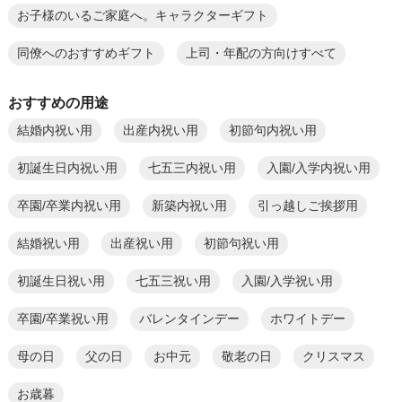
お子様のいるご家庭へ。キャラクターギフト
同僚へのおすすめギフト
上司・年配の方向けすべて
おすすめの用途
結婚内祝い用
出産内祝い用
初節句内祝い用
初誕生日内祝い用
七五三内祝い用
入園/入学内祝い用
卒園/卒業内祝い用
新築内祝い用
引っ越しご挨拶用
結婚祝い用
出産祝い用
初節句祝い用
初誕生日祝い用
七五三祝い用
入園/入学祝い用
卒園/卒業祝い用
バレンタインデー
ホワイトデー
母の日
父の日
お中元
敬老の日
クリスマス
お歳暮