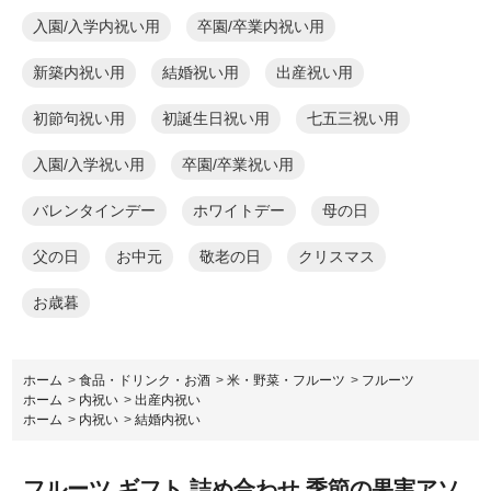
入園/入学内祝い用
卒園/卒業内祝い用
新築内祝い用
結婚祝い用
出産祝い用
初節句祝い用
初誕生日祝い用
七五三祝い用
入園/入学祝い用
卒園/卒業祝い用
バレンタインデー
ホワイトデー
母の日
父の日
お中元
敬老の日
クリスマス
お歳暮
ホーム
>
食品・ドリンク・お酒
>
米・野菜・フルーツ
>
フルーツ
ホーム
>
内祝い
>
出産内祝い
ホーム
>
内祝い
>
結婚内祝い
フルーツ ギフト 詰め合わせ 季節の果実アソ