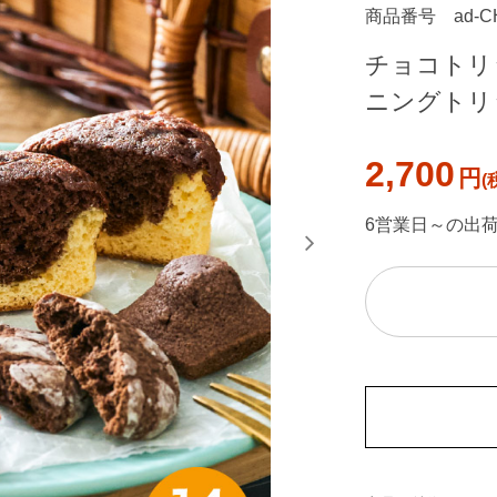
商品番号
ad-C
チョコトリ
ニングトリップ
2,700
円
6営業日～の出