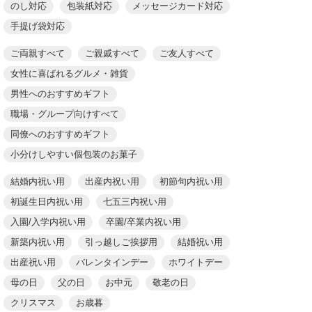
のし対応
包装紙対応
メッセージカード対応
手提げ袋対応
ご両親すべて
ご親戚すべて
ご友人すべて
女性に喜ばれるグルメ・雑貨
男性へのおすすめギフト
職場・グループ向けすべて
同僚へのおすすめギフト
小分けしやすい個包装のお菓子
結婚内祝い用
出産内祝い用
初節句内祝い用
初誕生日内祝い用
七五三内祝い用
入園/入学内祝い用
卒園/卒業内祝い用
新築内祝い用
引っ越しご挨拶用
結婚祝い用
出産祝い用
バレンタインデー
ホワイトデー
母の日
父の日
お中元
敬老の日
クリスマス
お歳暮