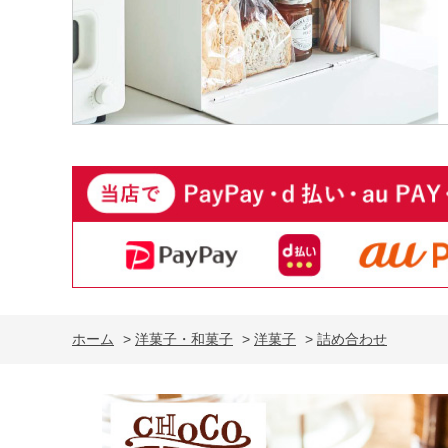
ホーム
>
洋菓子・和菓子
>
洋菓子
>
詰め合わせ