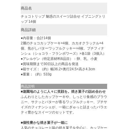
商品名
チョコトリップ 魅惑のスイーツ詰合せ イブニングトリ
ップ 14個
商品詳細
●内容量：合計14個
2層のチョコカップケーキ×4個、カカオクラックル×4
個、焦がしバターワッフルクッキー×4枚、プチフィナ
ンシェ（ショコラ・フランボワーズ）×各1袋（3個入）
●アレルゲン（特定原材料8品目）：卵、乳、小麦
●賞味期限まで30日以上の商品を発送
●箱サイズ：（約）幅36.2×奥行24.5×高さ4.3cm
●重量：（約）533g
商品説明
■遊園地のように人々に笑顔を。焼き菓子の詰め合わせ
ふんわりとしたカップケーキや、しっとり食感のブラウ
ニー、サクッとバターが香るワッフルクッキー、プチサ
イズのフィナンシェが、一箱にぎゅっと詰まったバラエ
ティ豊かなスイーツのセットです。
■個性豊かな焼き菓子が一箱に
人気のチョコレート味の焼き菓子を中心に、カップケー