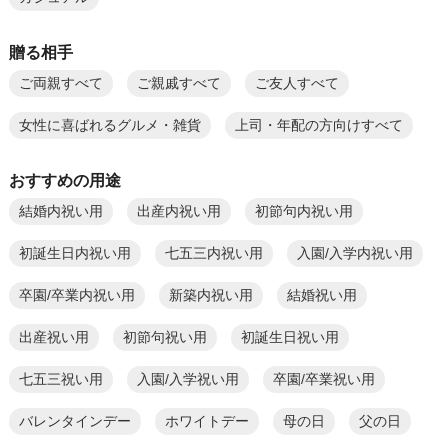
贈る相手
ご両親すべて
ご親戚すべて
ご友人すべて
女性に喜ばれるグルメ・雑貨
上司・年配の方向けすべて
おすすめの用途
結婚内祝い用
出産内祝い用
初節句内祝い用
初誕生日内祝い用
七五三内祝い用
入園/入学内祝い用
卒園/卒業内祝い用
新築内祝い用
結婚祝い用
出産祝い用
初節句祝い用
初誕生日祝い用
七五三祝い用
入園/入学祝い用
卒園/卒業祝い用
バレンタインデー
ホワイトデー
母の日
父の日