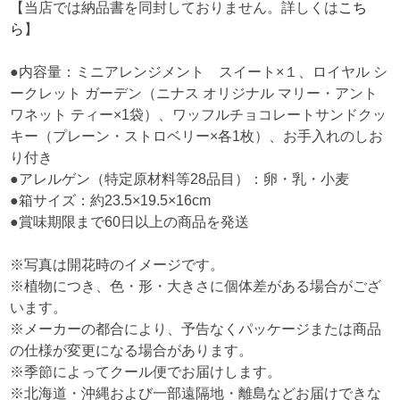
【当店では納品書を同封しておりません。詳しくは
こち
ら
】
●内容量：ミニアレンジメント スイート×１、ロイヤル シ
ークレット ガーデン（ニナス オリジナル マリー・アント
ワネット ティー×1袋）、ワッフルチョコレートサンドクッ
キー（プレーン・ストロベリー×各1枚）、お手入れのしお
り付き
●アレルゲン（特定原材料等28品目）：卵・乳・小麦
●箱サイズ：約23.5×19.5×16cm
●賞味期限まで60日以上の商品を発送
※写真は開花時のイメージです。
※植物につき、色・形・大きさに個体差がある場合がござ
います。
※メーカーの都合により、予告なくパッケージまたは商品
の仕様が変更になる場合があります。
※季節によってクール便でお届けします。
※北海道・沖縄および一部遠隔地・離島などお届けできな