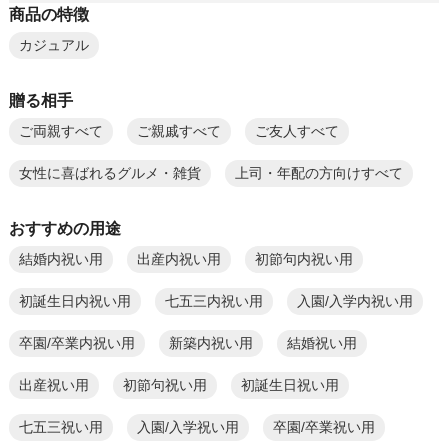
商品の特徴
カジュアル
贈る相手
ご両親すべて
ご親戚すべて
ご友人すべて
女性に喜ばれるグルメ・雑貨
上司・年配の方向けすべて
おすすめの用途
結婚内祝い用
出産内祝い用
初節句内祝い用
初誕生日内祝い用
七五三内祝い用
入園/入学内祝い用
卒園/卒業内祝い用
新築内祝い用
結婚祝い用
出産祝い用
初節句祝い用
初誕生日祝い用
七五三祝い用
入園/入学祝い用
卒園/卒業祝い用