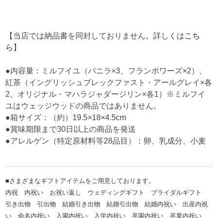
【当店では納品書を同封しておりません。詳しくは
こち
ら
】
●内容量：ミルフイユ（バニラ×3、フランボワーズ×2）、
紅茶（イングリッシュブレックファスト・アールグレイ×各
2、オリジナル・マハラジャダージリン×各1）※ミルフイ
ユはウェッジウッドの商品ではありません。
●箱サイズ：（約）19.5×18×4.5cm
●賞味期限まで30日以上の商品を発送
●アレルゲン（特定原材料等28品目）：卵、乳成分、小麦
■さまざまなギフトアイテムをご用意しております。
内祝 内祝い お祝い返し ウェディングギフト ブライダルギフト
引き出物 引出物 結婚引き出物 結婚引出物 結婚内祝い 出産内祝
い 命名内祝い 入園内祝い 入学内祝い 卒園内祝い 卒業内祝い