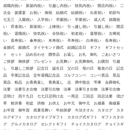
就職内祝い 新築内祝い 引越し内祝い 快気内祝い 開店内祝い 二
次会 披露宴 お祝い 御祝 結婚式 結婚祝い 出産祝い 初節句
七五三 入園祝い 入学祝い 卒園祝い 卒業祝い 成人式 就職祝
い 昇進祝い 新築祝い 上棟祝い 引っ越し祝い 引越し祝い 開店
祝い 退職祝い 快気祝い 全快祝い 初老祝い 還暦祝い 古稀祝
い 喜寿祝い 傘寿祝い 米寿祝い 卒寿祝い 白寿祝い 長寿祝い
金婚式 銀婚式 ダイヤモンド婚式 結婚記念日 ギフト ギフトセッ
ト セット 詰め合わせ 贈答品 お返し お礼 御礼 ごあいさつ
ご挨拶 御挨拶 プレゼント お見舞い お見舞御礼 お餞別 引越
し 引越しご挨拶 記念日 誕生日 父の日 母の日 敬老の日 記念
品 卒業記念品 定年退職記念品 ゴルフコンペ コンペ景品 景品
賞品 粗品 お香典返し 香典返し 志 満中陰志 弔事 会葬御礼
法要 法要引き出物 法要引出物 法事 法事引き出物 法事引出物
忌明け 四十九日 七七日忌明け志 一周忌 三回忌 回忌法要 偲び
草 粗供養 初盆 供物 お供え お中元 御中元 お歳暮 御歳暮
お年賀 御年賀 残暑見舞い 年始挨拶 今治タオル カタログ カタ
ログギフト カタログタイプギフト カタログ式ギフト ギフトカタロ
グ グルメカタログ セレクトギフト チョイスカタログ チョイスギ