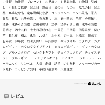
ご挨拶 御挨拶 プレゼント お見舞い お見舞御礼 お餞別 引越
し 引越しご挨拶 記念日 誕生日 父の日 母の日 敬老の日 記念
品 卒業記念品 定年退職記念品 ゴルフコンペ コンペ景品 景品
賞品 粗品 お香典返し 香典返し 志 満中陰志 弔事 会葬御礼
法要 法要引き出物 法要引出物 法事 法事引き出物 法事引出物
忌明け 四十九日 七七日忌明け志 一周忌 三回忌 回忌法要 偲び
草 粗供養 初盆 供物 お供え お中元 御中元 お歳暮 御歳暮
お年賀 御年賀 残暑見舞い 年始挨拶 今治タオル カタログ カタ
ログギフト カタログタイプギフト カタログ式ギフト ギフトカタロ
グ グルメカタログ セレクトギフト チョイスカタログ チョイスギ
フト グルメギフト メモリアルギフト ディズニー フロッシュ ハ
ーモニック リンベル 人気 老舗 話題 のし無料 メッセージカー
ド無料 ラッピング無料 手提げ袋無料 大量注文
レビュー