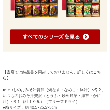
【当店では納品書を同封しておりません。詳しくは
こち
ら
】
●いつものおみそ汁贅沢（焼なす・なめこ・豚汁）×各２、
いつものおみそ汁贅沢（とうふ・炒め野菜・海苔・かに
汁）×各１（計１０食）（フリーズドライ）
●箱サイズ：約 40.5×25.5×3cm