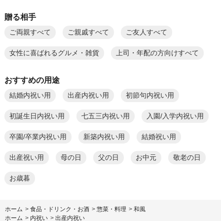
贈る相手
ご両親すべて
ご親戚すべて
ご友人すべて
女性に喜ばれるグルメ・雑貨
上司・年配の方向けすべて
おすすめの用途
結婚内祝い用
出産内祝い用
初節句内祝い用
初誕生日内祝い用
七五三内祝い用
入園/入学内祝い用
卒園/卒業内祝い用
新築内祝い用
結婚祝い用
出産祝い用
母の日
父の日
お中元
敬老の日
お歳暮
ホーム
>
食品・ドリンク・お酒
>
惣菜・料理
>
和風
ホーム
>
内祝い
>
出産内祝い