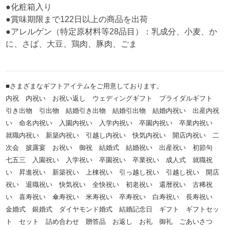
●化粧箱入り
●賞味期限まで122日以上の商品を出荷
●アレルゲン（特定原材料等28品目）：乳成分、小麦、か
に、さば、大豆、鶏肉、豚肉、ごま
■さまざまなギフトアイテムをご用意しております。
内祝 内祝い お祝い返し ウェディングギフト ブライダルギフト
引き出物 引出物 結婚引き出物 結婚引出物 結婚内祝い 出産内祝
い 命名内祝い 入園内祝い 入学内祝い 卒園内祝い 卒業内祝い
就職内祝い 新築内祝い 引越し内祝い 快気内祝い 開店内祝い 二
次会 披露宴 お祝い 御祝 結婚式 結婚祝い 出産祝い 初節句
七五三 入園祝い 入学祝い 卒園祝い 卒業祝い 成人式 就職祝
い 昇進祝い 新築祝い 上棟祝い 引っ越し祝い 引越し祝い 開店
祝い 退職祝い 快気祝い 全快祝い 初老祝い 還暦祝い 古稀祝
い 喜寿祝い 傘寿祝い 米寿祝い 卒寿祝い 白寿祝い 長寿祝い
金婚式 銀婚式 ダイヤモンド婚式 結婚記念日 ギフト ギフトセッ
ト セット 詰め合わせ 贈答品 お返し お礼 御礼 ごあいさつ