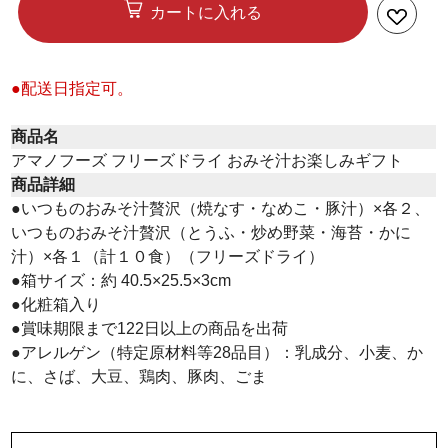
カートに入れる
●配送日指定可。
商品名
アマノフーズ フリーズドライ おみそ汁お楽しみギフト
商品詳細
●いつものおみそ汁贅沢（焼なす・なめこ・豚汁）×各２、
いつものおみそ汁贅沢（とうふ・炒め野菜・海苔・かに
汁）×各１（計１０食）（フリーズドライ）
●箱サイズ：約 40.5×25.5×3cm
●化粧箱入り
●賞味期限まで122日以上の商品を出荷
●アレルゲン（特定原材料等28品目）：乳成分、小麦、か
に、さば、大豆、鶏肉、豚肉、ごま