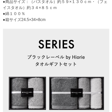
●商品サイズ：（バスタオル）約５９×１３０ｃｍ・（フェ
イスタオル）約３４×８５ｃｍ
●綿１００％
●箱サイズ24.5×34×8cm