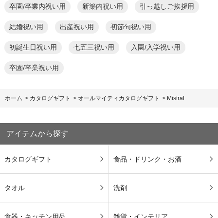
卒園/卒業内祝い用
新築内祝い用
引っ越しご挨拶用
結婚祝い用
出産祝い用
初節句祝い用
初誕生日祝い用
七五三祝い用
入園/入学祝い用
卒園/卒業祝い用
ホーム
>
カタログギフト
>
オールマイティカタログギフト
>
Mistral
アイテムから探す
カタログギフト
食品・ドリンク・お酒
タオル
洗剤
食器・キッチン用品
雑貨・インテリア