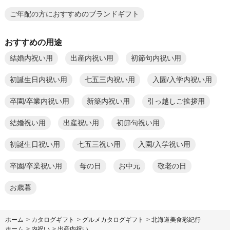
ご年配の方におすすめのブランドギフト
おすすめの用途
結婚内祝い用
出産内祝い用
初節句内祝い用
初誕生日内祝い用
七五三内祝い用
入園/入学内祝い用
卒園/卒業内祝い用
新築内祝い用
引っ越しご挨拶用
結婚祝い用
出産祝い用
初節句祝い用
初誕生日祝い用
七五三祝い用
入園/入学祝い用
卒園/卒業祝い用
母の日
お中元
敬老の日
お歳暮
ホーム
>
カタログギフト
>
グルメカタログギフト
>
北海道美食彩紀行
ホーム
>
内祝い
>
出産内祝い