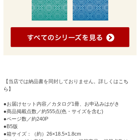
【当店では納品書を同封しておりません。詳しくは
こち
ら
】
●お届けセット内容／カタログ1冊、お申込みはがき
●商品掲載点数／約555点(色・サイズを含む)
●ページ数／約240P
●B5版
●箱サイズ：（約）26×18.5×1.8cm