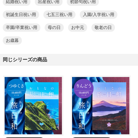
結婚祝い用
出産祝い用
初節句祝い用
初誕生日祝い用
七五三祝い用
入園/入学祝い用
卒園/卒業祝い用
母の日
お中元
敬老の日
お歳暮
同じシリーズの商品