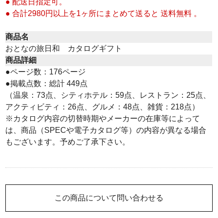
● 配送日指定可。
● 合計2980円以上を1ヶ所にまとめて送ると 送料無料 。
商品名
おとなの旅日和 カタログギフト
商品詳細
●ページ数：176ページ
●掲載点数：総計 449点
（温泉：73点、シティホテル：59点、レストラン：25点、
アクティビティ：26点、グルメ：48点、雑貨：218点）
※カタログ内容の切替時期やメーカーの在庫等によって
は、商品（SPECや電子カタログ等）の内容が異なる場合
もございます。予めご了承下さい。
この商品について問い合わせる