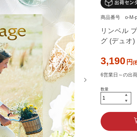
商品番号
o-M-p
リンベル 
グ (デュオ)
3,190
円
6営業日～の出