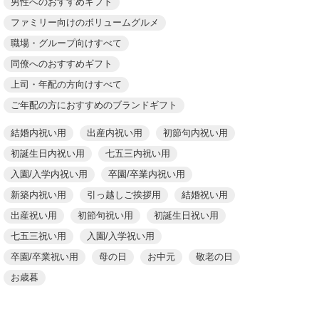
男性へのおすすめギフト
ファミリー向けのボリュームグルメ
職場・グループ向けすべて
同僚へのおすすめギフト
上司・年配の方向けすべて
ご年配の方におすすめのブランドギフト
結婚内祝い用
出産内祝い用
初節句内祝い用
初誕生日内祝い用
七五三内祝い用
入園/入学内祝い用
卒園/卒業内祝い用
新築内祝い用
引っ越しご挨拶用
結婚祝い用
出産祝い用
初節句祝い用
初誕生日祝い用
七五三祝い用
入園/入学祝い用
卒園/卒業祝い用
母の日
お中元
敬老の日
お歳暮