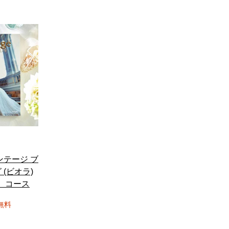
ンテージ ブ
(ビオラ)
0円）コース
無料