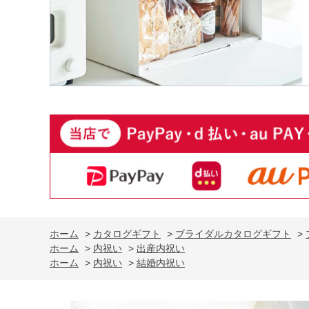
ホーム
>
カタログギフト
>
ブライダルカタログギフト
>
ホーム
>
内祝い
>
出産内祝い
ホーム
>
内祝い
>
結婚内祝い