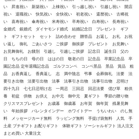
い 昇進祝い 新築祝い 上棟祝い 引っ越し祝い 引越し祝い 開店
祝い 退職祝い 快気祝い 全快祝い 初老祝い 還暦祝い 古稀祝
い 喜寿祝い 傘寿祝い 米寿祝い 卒寿祝い 白寿祝い 長寿祝い
金婚式 銀婚式 ダイヤモンド婚式 結婚記念日 プレゼント ギフ
ト ギフトセット セット 詰め合わせ 贈答品 お返し お礼 お祝
い返し 御礼 ごあいさつ ご挨拶 御挨拶 プレゼント お見舞い
お見舞御礼 お餞別 引越し 引越しご挨拶 記念日 誕生日 父の
日 ちちの日 母の日 ははの日 敬老の日 記念品 卒業記念品 卒
園記念品 定年退職記念品 ゴルフコンペ コンペ景品 景品 賞品 粗
品 お香典返し 香典返し 志 満中陰志 弔事 会葬御礼 法要 法
要引き出物 法要引出物 法事 法事引き出物 法事引出物 忌明け
四十九日 七七日忌明け志 一周忌 三回忌 回忌法要 偲び草 粗供
養 初盆 供物 お供え お中元 御中元 夏ギフト 季節の贈り物
クリスマスプレゼント お歳暮 御歳暮 お年賀 御年賀 残暑見舞
い 年始挨拶 バレンタインデー ホワイトデー うちいわい のし無
料 メッセージカード無料 ラッピング無料 手提げ袋無料 人気 手
土産 プチギフト お配りギフト 体験ギフト ソーシャルギフト 法人注文
まとめ買い 大量注文