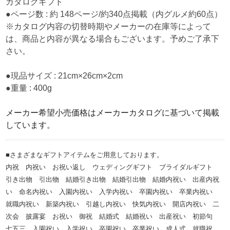
カタログギフト
●ページ数 : 約 148ページ/約340点掲載（内グルメ約60点）
※カタログ内容の切替時期やメーカーの在庫等によって
は、商品と内容が異なる場合もございます。予めご了承下
さい。
●現品サイズ : 21cm×26cm×2cm
●重量 : 400g
メーカー希望小売価格はメーカーカタログに基づいて掲載
しています。
■さまざまなギフトアイテムをご用意しております。
内祝 内祝い お祝い返し ウェディングギフト ブライダルギフト
引き出物 引出物 結婚引き出物 結婚引出物 結婚内祝い 出産内祝
い 命名内祝い 入園内祝い 入学内祝い 卒園内祝い 卒業内祝い
就職内祝い 新築内祝い 引越し内祝い 快気内祝い 開店内祝い 二
次会 披露宴 お祝い 御祝 結婚式 結婚祝い 出産祝い 初節句
七五三 入園祝い 入学祝い 卒園祝い 卒業祝い 成人式 就職祝