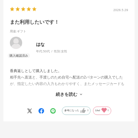
2026.5.29
また利用したいです！
用途
:ギフト
はな
年代:
50代
性別:
女性
香典返しとして購入しました。
相手先へ直送と、手渡しのため自宅へ配送の2パターンの購入でした
が、指定したい内容の入力もわかりやすく、またメッセージカードも
自由な文章で作成できたり、こちらの希望通りで仕上げることができ
続きを読む
て非常に満足度の高い買い物となりました。
機会があればまた利用したいと思います。
参考になった
0
Like!
0