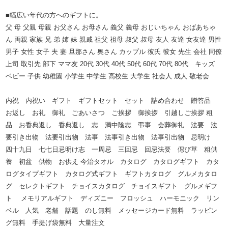
■幅広い年代の方へのギフトに。
父 母 父親 母親 お父さん お母さん 義父 義母 おじいちゃん おばあちゃ
ん 両親 家族 兄 弟 姉 妹 親戚 祖父 祖母 叔父 叔母 友人 友達 女友達 男性
男子 女性 女子 夫 妻 旦那さん 奥さん カップル 彼氏 彼女 先生 会社 同僚
上司 取引先 部下 ママ友 20代 30代 40代 50代 60代 70代 80代 キッズ
ベビー 子供 幼稚園 小学生 中学生 高校生 大学生 社会人 成人 敬老会
内祝 内祝い ギフト ギフトセット セット 詰め合わせ 贈答品
お返し お礼 御礼 ごあいさつ ご挨拶 御挨拶 引越しご挨拶 粗
品 お香典返し 香典返し 志 満中陰志 弔事 会葬御礼 法要 法
要引き出物 法要引出物 法事 法事引き出物 法事引出物 忌明け
四十九日 七七日忌明け志 一周忌 三回忌 回忌法要 偲び草 粗供
養 初盆 供物 お供え 今治タオル カタログ カタログギフト カタ
ログタイプギフト カタログ式ギフト ギフトカタログ グルメカタロ
グ セレクトギフト チョイスカタログ チョイスギフト グルメギフ
ト メモリアルギフト ディズニー フロッシュ ハーモニック リン
ベル 人気 老舗 話題 のし無料 メッセージカード無料 ラッピン
グ無料 手提げ袋無料 大量注文