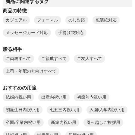
商品に関連するタグ
商品の特徴
カジュアル
フォーマル
のし対応
包装紙対応
メッセージカード対応
手提げ袋対応
贈る相手
ご両親すべて
ご親戚すべて
ご友人すべて
上司・年配の方向けすべて
おすすめの用途
結婚内祝い用
出産内祝い用
初節句内祝い用
初誕生日内祝い用
七五三内祝い用
入園/入学内祝い用
卒園/卒業内祝い用
新築内祝い用
引っ越しご挨拶用