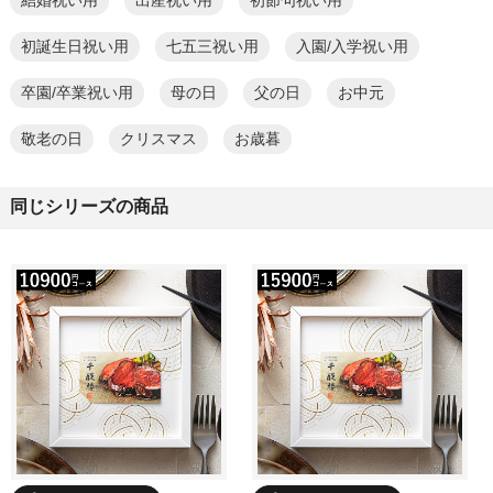
結婚祝い用
出産祝い用
初節句祝い用
初誕生日祝い用
七五三祝い用
入園/入学祝い用
卒園/卒業祝い用
母の日
父の日
お中元
敬老の日
クリスマス
お歳暮
同じシリーズの商品