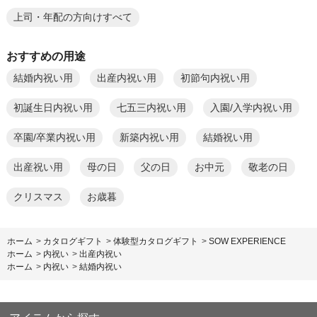
上司・年配の方向けすべて
おすすめの用途
結婚内祝い用
出産内祝い用
初節句内祝い用
初誕生日内祝い用
七五三内祝い用
入園/入学内祝い用
卒園/卒業内祝い用
新築内祝い用
結婚祝い用
出産祝い用
母の日
父の日
お中元
敬老の日
クリスマス
お歳暮
ホーム
>
カタログギフト
>
体験型カタログギフト
>
SOW EXPERIENCE
ホーム
>
内祝い
>
出産内祝い
ホーム
>
内祝い
>
結婚内祝い