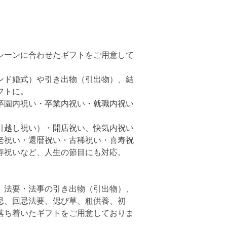
シーンに合わせたギフトをご用意して
ンド婚式）や引き出物（引出物）、結
フトに。
卒園内祝い・卒業内祝い・就職内祝い
引越し祝い）・開店祝い、快気内祝い
老祝い・還暦祝い・古稀祝い・喜寿祝
寿祝いなど、人生の節目にも対応。
、法要・法事の引き出物（引出物）、
忌、回忌法要、偲び草、粗供養、初
落ち着いたギフトをご用意しておりま