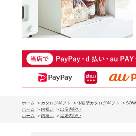
ホーム
>
カタログギフト
>
体験型カタログギフト
>
SOW
ホーム
>
内祝い
>
出産内祝い
ホーム
>
内祝い
>
結婚内祝い