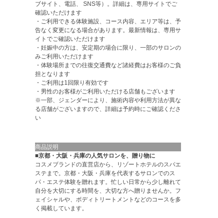
ブサイト、電話、 SNS等）。詳細は、専用サイトでご
確認いただけます
・ご利用できる体験施設、コース内容、エリア等は、予
告なく変更になる場合があります。最新情報は、専用サ
イトでご確認いただけます
・妊娠中の方は、安定期の場合に限り、一部のサロンの
みご利用いただけます
・体験場所までの往復交通費など諸経費はお客様のご負
担となります
・ご利用は1回限り有効です
・男性のお客様がご利用いただける店舗もございます
※一部、ジェンダーにより、施術内容や利用方法が異な
る店舗がございますので、詳細は予約時にご確認くださ
い
商品説明
■京都・大阪・兵庫の人気サロンを、贈り物に
コスメブランドの直営店から、リゾートホテルのスパエ
ステまで。京都・大阪・兵庫を代表するサロンでのス
パ・エステ体験を贈れます。忙しい日常から少し離れて
自分を大切にする時間を、大切な方へ贈りませんか。フ
ェイシャルや、ボディトリートメントなどのコースを多
く掲載しています。