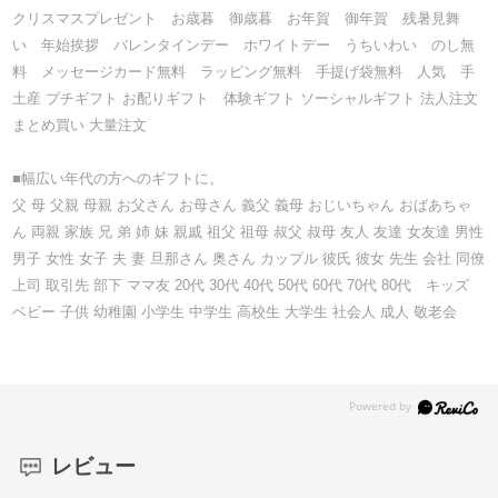
クリスマスプレゼント お歳暮 御歳暮 お年賀 御年賀 残暑見舞
い 年始挨拶 バレンタインデー ホワイトデー うちいわい のし無
料 メッセージカード無料 ラッピング無料 手提げ袋無料 人気 手
土産 プチギフト お配りギフト 体験ギフト ソーシャルギフト 法人注文
まとめ買い 大量注文
■幅広い年代の方へのギフトに。
父 母 父親 母親 お父さん お母さん 義父 義母 おじいちゃん おばあちゃ
ん 両親 家族 兄 弟 姉 妹 親戚 祖父 祖母 叔父 叔母 友人 友達 女友達 男性
男子 女性 女子 夫 妻 旦那さん 奥さん カップル 彼氏 彼女 先生 会社 同僚
上司 取引先 部下 ママ友 20代 30代 40代 50代 60代 70代 80代 キッズ
ベビー 子供 幼稚園 小学生 中学生 高校生 大学生 社会人 成人 敬老会
レビュー