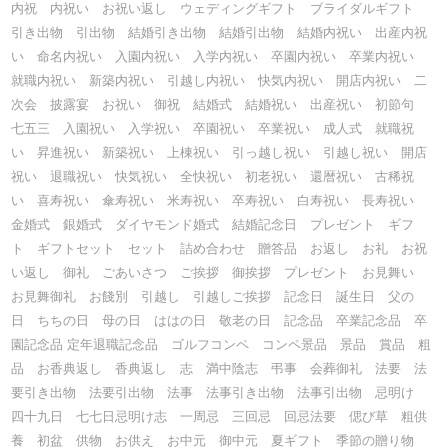
内祝 内祝い お祝い返し ウェディングギフト ブライダルギフト
引き出物 引出物 結婚引き出物 結婚引出物 結婚内祝い 出産内祝
い 命名内祝い 入園内祝い 入学内祝い 卒園内祝い 卒業内祝い
就職内祝い 新築内祝い 引越し内祝い 快気内祝い 開店内祝い 二
次会 披露宴 お祝い 御祝 結婚式 結婚祝い 出産祝い 初節句
七五三 入園祝い 入学祝い 卒園祝い 卒業祝い 成人式 就職祝
い 昇進祝い 新築祝い 上棟祝い 引っ越し祝い 引越し祝い 開店
祝い 退職祝い 快気祝い 全快祝い 初老祝い 還暦祝い 古稀祝
い 喜寿祝い 傘寿祝い 米寿祝い 卒寿祝い 白寿祝い 長寿祝い
金婚式 銀婚式 ダイヤモンド婚式 結婚記念日 プレゼント ギフ
ト ギフトセット セット 詰め合わせ 贈答品 お返し お礼 お祝
い返し 御礼 ごあいさつ ご挨拶 御挨拶 プレゼント お見舞い
お見舞御礼 お餞別 引越し 引越しご挨拶 記念日 誕生日 父の
日 ちちの日 母の日 ははの日 敬老の日 記念品 卒業記念品 卒
園記念品 定年退職記念品 ゴルフコンペ コンペ景品 景品 賞品 粗
品 お香典返し 香典返し 志 満中陰志 弔事 会葬御礼 法要 法
要引き出物 法要引出物 法事 法事引き出物 法事引出物 忌明け
四十九日 七七日忌明け志 一周忌 三回忌 回忌法要 偲び草 粗供
養 初盆 供物 お供え お中元 御中元 夏ギフト 季節の贈り物