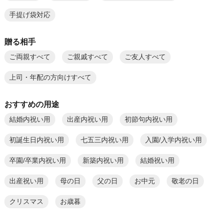
手提げ袋対応
贈る相手
ご両親すべて
ご親戚すべて
ご友人すべて
上司・年配の方向けすべて
おすすめの用途
結婚内祝い用
出産内祝い用
初節句内祝い用
初誕生日内祝い用
七五三内祝い用
入園/入学内祝い用
卒園/卒業内祝い用
新築内祝い用
結婚祝い用
出産祝い用
母の日
父の日
お中元
敬老の日
クリスマス
お歳暮