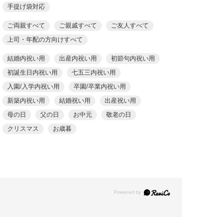
手提げ袋対応
ご両親すべて
ご親戚すべて
ご友人すべて
上司・年配の方向けすべて
結婚内祝い用
出産内祝い用
初節句内祝い用
初誕生日内祝い用
七五三内祝い用
入園/入学内祝い用
卒園/卒業内祝い用
新築内祝い用
結婚祝い用
出産祝い用
母の日
父の日
お中元
敬老の日
クリスマス
お歳暮