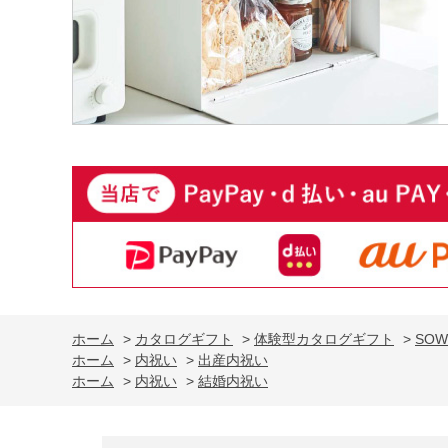
ホーム
>
カタログギフト
>
体験型カタログギフト
>
SOW
ホーム
>
内祝い
>
出産内祝い
ホーム
>
内祝い
>
結婚内祝い