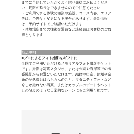
までに予約していただくよう贈り先様にお伝えくださ
い。期限の延長はできませんのでご注意ください
・ご利用できる体験の種類や施設、コース内容、エリア
等は、予告なく変更になる場合があります。最新情報
は、予約サイトでご確認いただけます
・体験場所までの往復交通費など諸経費はお客様のご負
担となります
商品説明
■プロによるフォト撮影をギフトに
全国でご利用いただけるメモリアルフォト撮影チケット
です。撮影は写真スタジオ、または公園や海岸等での出
張撮影からお選びいただけます。結婚や出産、銀婚や金
婚の記念撮影はもちろんのこと、マタニティフォトなど
今しか撮れない写真、またはカップルのデートやペット
との散歩のような日常的なシーンにもご利用可能です。