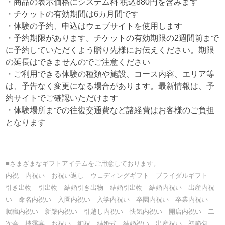
・商品の表示価格にシステム料 税込880円を含みます
・チケットの有効期間は6カ月間です
・体験の予約、申込はウェブサイトを使用します
・予約期限があります。チケットの有効期限の2週間前まで
に予約していただくよう贈り先様にお伝えください。期限
の延長はできませんのでご注意ください
・ご利用できる体験の種類や施設、コース内容、エリア等
は、予告なく変更になる場合があります。最新情報は、予
約サイトでご確認いただけます
・体験場所までの往復交通費など諸経費はお客様のご負担
となります
■さまざまなギフトアイテムをご用意しております。
内祝 内祝い お祝い返し ウェディングギフト ブライダルギフト
引き出物 引出物 結婚引き出物 結婚引出物 結婚内祝い 出産内祝
い 命名内祝い 入園内祝い 入学内祝い 卒園内祝い 卒業内祝い
就職内祝い 新築内祝い 引越し内祝い 快気内祝い 開店内祝い 二
次会 披露宴 お祝い 御祝 結婚式 結婚祝い 出産祝い 初節句