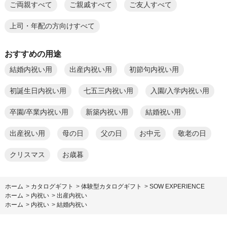
ご両親すべて
ご親戚すべて
ご友人すべて
上司・年配の方向けすべて
おすすめの用途
結婚内祝い用
出産内祝い用
初節句内祝い用
初誕生日内祝い用
七五三内祝い用
入園/入学内祝い用
卒園/卒業内祝い用
新築内祝い用
結婚祝い用
出産祝い用
母の日
父の日
お中元
敬老の日
クリスマス
お歳暮
ホーム
>
カタログギフト
>
体験型カタログギフト
>
SOW EXPERIENCE
ホーム
>
内祝い
>
出産内祝い
ホーム
>
内祝い
>
結婚内祝い