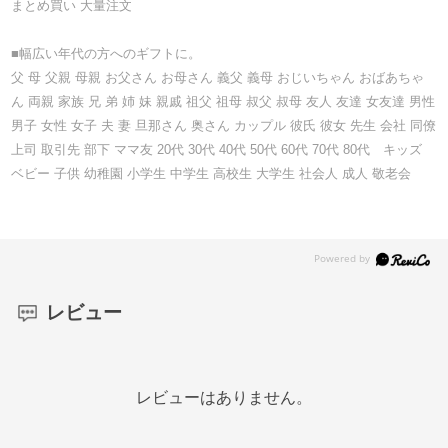
まとめ買い 大量注文
■幅広い年代の方へのギフトに。
父 母 父親 母親 お父さん お母さん 義父 義母 おじいちゃん おばあちゃ
ん 両親 家族 兄 弟 姉 妹 親戚 祖父 祖母 叔父 叔母 友人 友達 女友達 男性
男子 女性 女子 夫 妻 旦那さん 奥さん カップル 彼氏 彼女 先生 会社 同僚
上司 取引先 部下 ママ友 20代 30代 40代 50代 60代 70代 80代 キッズ
ベビー 子供 幼稚園 小学生 中学生 高校生 大学生 社会人 成人 敬老会
レビュー
レビューはありません。