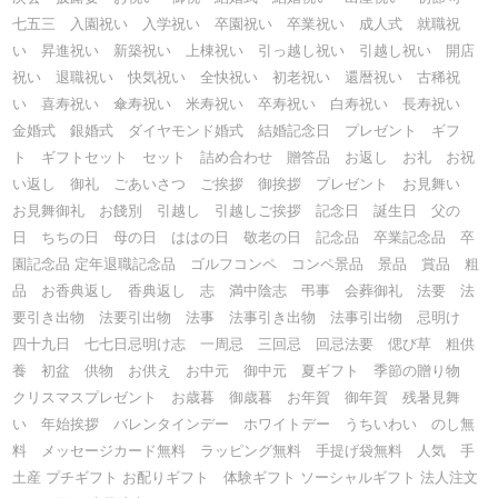
七五三 入園祝い 入学祝い 卒園祝い 卒業祝い 成人式 就職祝
い 昇進祝い 新築祝い 上棟祝い 引っ越し祝い 引越し祝い 開店
祝い 退職祝い 快気祝い 全快祝い 初老祝い 還暦祝い 古稀祝
い 喜寿祝い 傘寿祝い 米寿祝い 卒寿祝い 白寿祝い 長寿祝い
金婚式 銀婚式 ダイヤモンド婚式 結婚記念日 プレゼント ギフ
ト ギフトセット セット 詰め合わせ 贈答品 お返し お礼 お祝
い返し 御礼 ごあいさつ ご挨拶 御挨拶 プレゼント お見舞い
お見舞御礼 お餞別 引越し 引越しご挨拶 記念日 誕生日 父の
日 ちちの日 母の日 ははの日 敬老の日 記念品 卒業記念品 卒
園記念品 定年退職記念品 ゴルフコンペ コンペ景品 景品 賞品 粗
品 お香典返し 香典返し 志 満中陰志 弔事 会葬御礼 法要 法
要引き出物 法要引出物 法事 法事引き出物 法事引出物 忌明け
四十九日 七七日忌明け志 一周忌 三回忌 回忌法要 偲び草 粗供
養 初盆 供物 お供え お中元 御中元 夏ギフト 季節の贈り物
クリスマスプレゼント お歳暮 御歳暮 お年賀 御年賀 残暑見舞
い 年始挨拶 バレンタインデー ホワイトデー うちいわい のし無
料 メッセージカード無料 ラッピング無料 手提げ袋無料 人気 手
土産 プチギフト お配りギフト 体験ギフト ソーシャルギフト 法人注文