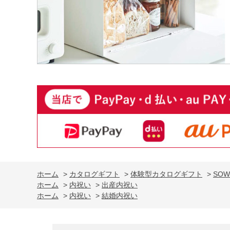
ホーム
>
カタログギフト
>
体験型カタログギフト
>
SOW
ホーム
>
内祝い
>
出産内祝い
ホーム
>
内祝い
>
結婚内祝い