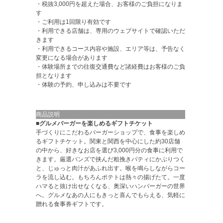
・税抜3,000円を超えた場合、お客様のご負担になりま
す
・ご利用は1回限り有効です
・利用できる店舗は、専用のウェブサイトで確認いただ
きます
・利用できるコース内容や施設、エリア等は、予告なく
変更になる場合があります
・体験場所までの往復交通費など諸経費はお客様のご負
担となります
・体験の予約、申し込みは不要です
商品説明
■グルメバーガーを楽しめるギフトチケット
手づくりにこだわるバーガーショップで、食事を楽しめ
るギフトチケット。関東と関西を中心にした約30店舗
の中から、好きなお店を選び3,000円分の食事に利用で
きます。厳選バンズで挟んだ粗挽きパティにかぶりつく
と、じゅっと肉汁があふれ出す。喉を鳴らしながらコー
ラを流し込む。もちろんポテトは熱々の揚げたて。一度
ハマると抜け出せなくなる、奥深いハンバーガーの世界
へ。グルメなあの人にもきっと喜んでもらえる、気軽に
贈れる食事券ギフトです。