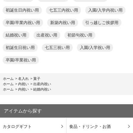
初誕生日内祝い用
七五三内祝い用
入園/入学内祝い用
卒園/卒業内祝い用
新築内祝い用
引っ越しご挨拶用
結婚祝い用
出産祝い用
初節句祝い用
初誕生日祝い用
七五三祝い用
入園/入学祝い用
卒園/卒業祝い用
ホーム
>
名入れ
>
菓子
ホーム
>
内祝い
>
出産内祝い
ホーム
>
内祝い
>
結婚内祝い
アイテムから探す
カタログギフト
食品・ドリンク・お酒