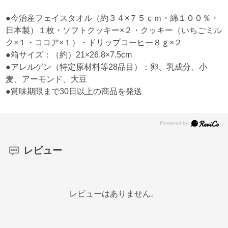
●今治産フェイスタオル（約３４×７５ｃｍ・綿１００％・
日本製）１枚・ソフトクッキー×２・クッキー（いちごミル
ク×１・ココア×１）・ドリップコーヒー８ｇ×２
●箱サイズ：（約）21×26.8×7.5cm
●アレルゲン（特定原材料等28品目）：卵、乳成分、小
麦、アーモンド、大豆
●賞味期限まで30日以上の商品を発送
レビュー
レビューはありません。