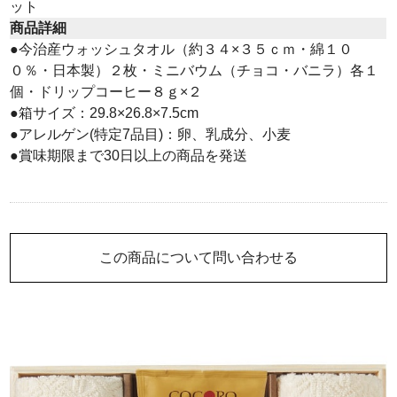
ット
商品詳細
●今治産ウォッシュタオル（約３４×３５ｃｍ・綿１０
０％・日本製）２枚・ミニバウム（チョコ・バニラ）各１
個・ドリップコーヒー８ｇ×２
●箱サイズ：29.8×26.8×7.5cm
●アレルゲン(特定7品目)：卵、乳成分、小麦
●賞味期限まで30日以上の商品を発送
この商品について問い合わせる