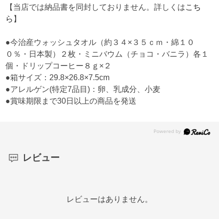
【当店では納品書を同封しておりません。詳しくは
こち
ら
】
●今治産ウォッシュタオル（約３４×３５ｃｍ・綿１０
０％・日本製）２枚・ミニバウム（チョコ・バニラ）各１
個・ドリップコーヒー８ｇ×２
●箱サイズ：29.8×26.8×7.5cm
●アレルゲン(特定7品目)：卵、乳成分、小麦
●賞味期限まで30日以上の商品を発送
レビュー
レビューはありません。