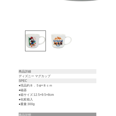
商品詳細
ディズニー マグカップ
SPEC
●現品約８．５φ×８ｃｍ
●磁器
●箱サイズ:12.5×9.5×8cm
●化粧箱入
●重量:300g
商品説明