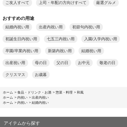
ご友人すべて
上司・年配の方向けすべて
厳選グルメ
おすすめの用途
結婚内祝い用
出産内祝い用
初節句内祝い用
初誕生日内祝い用
七五三内祝い用
入園/入学内祝い用
卒園/卒業内祝い用
新築内祝い用
結婚祝い用
出産祝い用
母の日
父の日
お中元
敬老の日
クリスマス
お歳暮
ホーム
>
食品・ドリンク・お酒
>
惣菜・料理
>
和風
ホーム
>
内祝い
>
出産内祝い
ホーム
>
内祝い
>
結婚内祝い
アイテムから探す