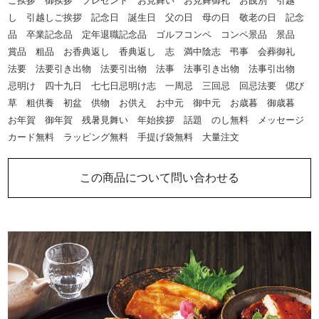
ご挨拶 御挨拶 プレゼント お見舞い お見舞御礼 お餞別 引越
し 引越しご挨拶 記念日 誕生日 父の日 母の日 敬老の日 記念
品 卒業記念品 定年退職記念品 ゴルフコンペ コンペ景品 景品
賞品 粗品 お香典返し 香典返し 志 満中陰志 弔事 会葬御礼
法要 法要引き出物 法要引出物 法事 法事引き出物 法事引出物
忌明け 四十九日 七七日忌明け志 一周忌 三回忌 回忌法要 偲び
草 粗供養 初盆 供物 お供え お中元 御中元 お歳暮 御歳暮
お年賀 御年賀 残暑見舞い 年始挨拶 話題 のし無料 メッセージ
カード無料 ラッピング無料 手提げ袋無料 大量注文
この商品について問い合わせる