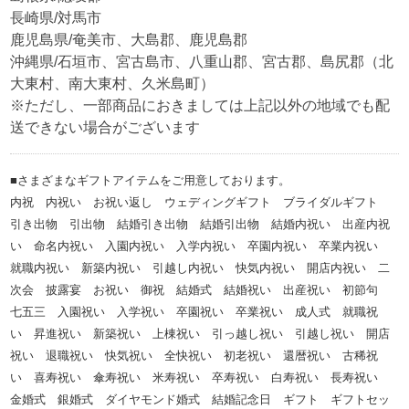
長崎県/対馬市
鹿児島県/奄美市、大島郡、鹿児島郡
沖縄県/石垣市、宮古島市、八重山郡、宮古郡、島尻郡（北
大東村、南大東村、久米島町）
※ただし、一部商品におきましては上記以外の地域でも配
送できない場合がございます
■さまざまなギフトアイテムをご用意しております。
内祝 内祝い お祝い返し ウェディングギフト ブライダルギフト
引き出物 引出物 結婚引き出物 結婚引出物 結婚内祝い 出産内祝
い 命名内祝い 入園内祝い 入学内祝い 卒園内祝い 卒業内祝い
就職内祝い 新築内祝い 引越し内祝い 快気内祝い 開店内祝い 二
次会 披露宴 お祝い 御祝 結婚式 結婚祝い 出産祝い 初節句
七五三 入園祝い 入学祝い 卒園祝い 卒業祝い 成人式 就職祝
い 昇進祝い 新築祝い 上棟祝い 引っ越し祝い 引越し祝い 開店
祝い 退職祝い 快気祝い 全快祝い 初老祝い 還暦祝い 古稀祝
い 喜寿祝い 傘寿祝い 米寿祝い 卒寿祝い 白寿祝い 長寿祝い
金婚式 銀婚式 ダイヤモンド婚式 結婚記念日 ギフト ギフトセッ