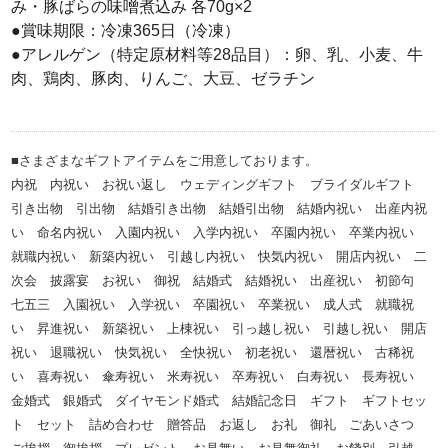
み・豚ばらの味噌煮込み 各70g×2
●賞味期限：冷凍365日（冷凍）
●アレルゲン（特定原材料等28品目）：卵、乳、小麦、牛
肉、鶏肉、豚肉、りんご、大豆、ゼラチン
■さまざまなギフトアイテムをご用意しております。
内祝 内祝い お祝い返し ウェディングギフト ブライダルギフト
引き出物 引出物 結婚引き出物 結婚引出物 結婚内祝い 出産内祝
い 命名内祝い 入園内祝い 入学内祝い 卒園内祝い 卒業内祝い
就職内祝い 新築内祝い 引越し内祝い 快気内祝い 開店内祝い 二
次会 披露宴 お祝い 御祝 結婚式 結婚祝い 出産祝い 初節句
七五三 入園祝い 入学祝い 卒園祝い 卒業祝い 成人式 就職祝
い 昇進祝い 新築祝い 上棟祝い 引っ越し祝い 引越し祝い 開店
祝い 退職祝い 快気祝い 全快祝い 初老祝い 還暦祝い 古稀祝
い 喜寿祝い 傘寿祝い 米寿祝い 卒寿祝い 白寿祝い 長寿祝い
金婚式 銀婚式 ダイヤモンド婚式 結婚記念日 ギフト ギフトセッ
ト セット 詰め合わせ 贈答品 お返し お礼 御礼 ごあいさつ