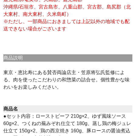
沖縄県/石垣市、宮古島市、八重山郡、宮古郡、島尻郡（北
大東村、南大東村、久米島町）
※ただし、一部商品におきましては上記以外の地域でも配
送できない場合がございます
商品説明
東京・恵比寿にある賛否両論店主・笠原将弘氏監修によ
る、肉を使ったこだわりの和惣菜の詰合せ。個性豊かな味
わいをお楽しみください。
商品名
●セット内容：ローストビーフ 210g×2、ゆず風味ソース
60g×2、つくねの蕪みぞれ仕立て 180g、蒸し鶏の梅ジュレ
仕立て 150g×2、鶏の西京焼き 160g、豚ロースの醤油煮込