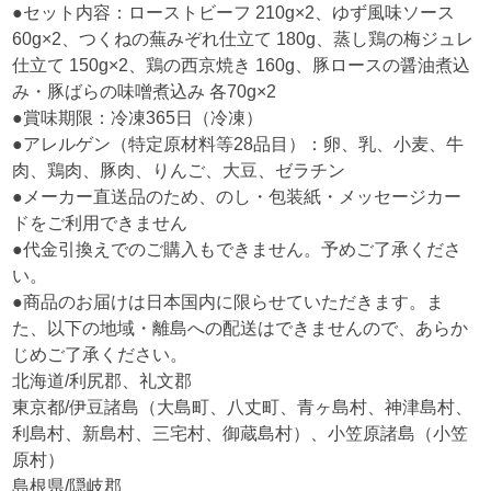
●セット内容：ローストビーフ 210g×2、ゆず風味ソース
60g×2、つくねの蕪みぞれ仕立て 180g、蒸し鶏の梅ジュレ
仕立て 150g×2、鶏の西京焼き 160g、豚ロースの醤油煮込
み・豚ばらの味噌煮込み 各70g×2
●賞味期限：冷凍365日（冷凍）
●アレルゲン（特定原材料等28品目）：卵、乳、小麦、牛
肉、鶏肉、豚肉、りんご、大豆、ゼラチン
●メーカー直送品のため、のし・包装紙・メッセージカー
ドをご利用できません
●代金引換えでのご購入もできません。予めご了承くださ
い。
●商品のお届けは日本国内に限らせていただきます。ま
た、以下の地域・離島への配送はできませんので、あらか
じめご了承ください。
北海道/利尻郡、礼文郡
東京都/伊豆諸島（大島町、八丈町、青ヶ島村、神津島村、
利島村、新島村、三宅村、御蔵島村）、小笠原諸島（小笠
原村）
島根県/隠岐郡