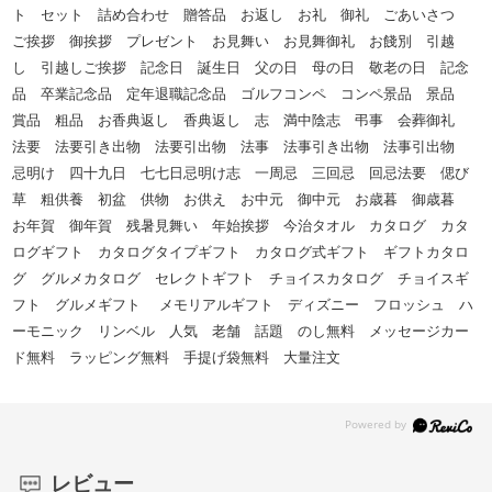
ト セット 詰め合わせ 贈答品 お返し お礼 御礼 ごあいさつ
ご挨拶 御挨拶 プレゼント お見舞い お見舞御礼 お餞別 引越
し 引越しご挨拶 記念日 誕生日 父の日 母の日 敬老の日 記念
品 卒業記念品 定年退職記念品 ゴルフコンペ コンペ景品 景品
賞品 粗品 お香典返し 香典返し 志 満中陰志 弔事 会葬御礼
法要 法要引き出物 法要引出物 法事 法事引き出物 法事引出物
忌明け 四十九日 七七日忌明け志 一周忌 三回忌 回忌法要 偲び
草 粗供養 初盆 供物 お供え お中元 御中元 お歳暮 御歳暮
お年賀 御年賀 残暑見舞い 年始挨拶 今治タオル カタログ カタ
ログギフト カタログタイプギフト カタログ式ギフト ギフトカタロ
グ グルメカタログ セレクトギフト チョイスカタログ チョイスギ
フト グルメギフト メモリアルギフト ディズニー フロッシュ ハ
ーモニック リンベル 人気 老舗 話題 のし無料 メッセージカー
ド無料 ラッピング無料 手提げ袋無料 大量注文
レビュー