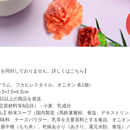
書を同封しておりません。詳しくは
こちら
】
クラム、フカヒレスタイル、オニオン 各1個）
×7.5×4.3cm
0日以上の商品を発送
定原材料等8品目）：小麦、乳成分
ラム】粉末スープ（国内製造（馬鈴薯澱粉、食塩、デキストリン
調味料、チーズパウダー、乳等を主要原料とする食品、オニオ
、最中種（もち米）、乾燥あさり（あさり、還元水飴、食塩）