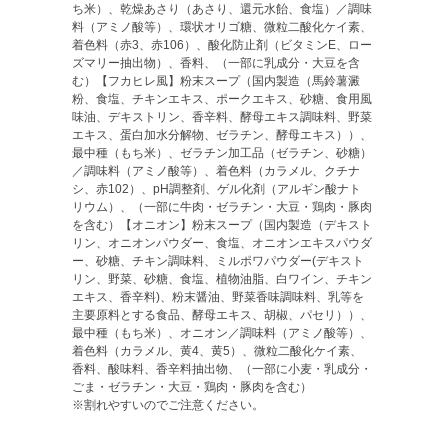
ち米）、乾燥あさり（あさり、還元水飴、食塩）／調味
料（アミノ酸等）、環状オリゴ糖、微粒二酸化ケイ素、
着色料（赤3、赤106）、酸化防止剤（ビタミンE、ロー
ズマリー抽出物）、香料、（一部に乳成分・大豆を含
む）【フカヒレ風】粉末スープ（国内製造（馬鈴薯澱
粉、食塩、チキンエキス、ポークエキス、砂糖、食用風
味油、デキストリン、香辛料、酵母エキス調味料、野菜
エキス、蛋白加水分解物、ゼラチン、酵母エキス））、
最中種（もち米）、ゼラチン加工品（ゼラチン、砂糖）
／調味料（アミノ酸等）、着色料（カラメル、クチナ
シ、赤102）、pH調整剤、ゲル化剤（アルギン酸ナト
リウム）、（一部に牛肉・ゼラチン・大豆・鶏肉・豚肉
を含む）【オニオン】粉末スープ（国内製造（デキスト
リン、オニオンパウダー、食塩、オニオンエキスパウダ
ー、砂糖、チキン調味料、ミルポワパウダー(デキスト
リン、野菜、砂糖、食塩、植物油脂、白ワイン、チキン
エキス、香辛料)、粉末醤油、野菜香味調味料、乳等を
主要原料とする食品、酵母エキス、胡椒、パセリ））、
最中種（もち米）、オニオン／調味料（アミノ酸等）、
着色料（カラメル、黄4、黄5）、微粒二酸化ケイ素、
香料、酸味料、香辛料抽出物、（一部に小麦・乳成分・
ごま・ゼラチン・大豆・鶏肉・豚肉を含む）
※割れやすいのでご注意ください。