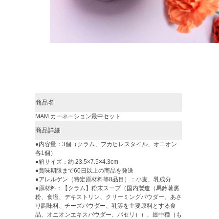
商品名
MAM カーネーション最中セット
商品詳細
●内容量：3個（クラム、フカヒレスタイル、オニオン
各1個）
●箱サイズ：約 23.5×7.5×4.3cm
●賞味期限まで60日以上の商品を発送
●アレルゲン（特定原材料等8品目）：小麦、乳成分
●原材料：【クラム】粉末スープ（国内製造（馬鈴薯澱
粉、食塩、デキストリン、クリーミングパウダー、あさ
り調味料、チーズパウダー、乳等を主要原料とする食
品、オニオンエキスパウダー、パセリ））、最中種（も