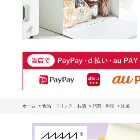
ホーム
>
食品・ドリンク・お酒
>
惣菜・料理
>
洋風