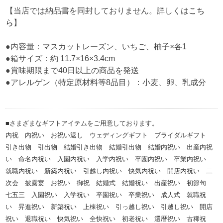
【当店では納品書を同封しておりません。詳しくは
こち
ら
】
●内容量：マスカットレーズン、いちご、柚子×各1
●箱サイズ：約 11.7×16×3.4cm
●賞味期限まで40日以上の商品を発送
●アレルゲン（特定原材料等8品目）：小麦、卵、乳成分
■さまざまなギフトアイテムをご用意しております。
内祝 内祝い お祝い返し ウェディングギフト ブライダルギフト
引き出物 引出物 結婚引き出物 結婚引出物 結婚内祝い 出産内祝
い 命名内祝い 入園内祝い 入学内祝い 卒園内祝い 卒業内祝い
就職内祝い 新築内祝い 引越し内祝い 快気内祝い 開店内祝い 二
次会 披露宴 お祝い 御祝 結婚式 結婚祝い 出産祝い 初節句
七五三 入園祝い 入学祝い 卒園祝い 卒業祝い 成人式 就職祝
い 昇進祝い 新築祝い 上棟祝い 引っ越し祝い 引越し祝い 開店
祝い 退職祝い 快気祝い 全快祝い 初老祝い 還暦祝い 古稀祝