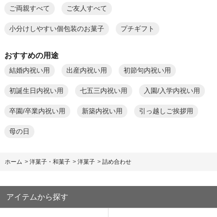
ご両親すべて
ご友人すべて
小分けしやすい個包装のお菓子
プチギフト
おすすめの用途
結婚内祝い用
出産内祝い用
初節句内祝い用
初誕生日内祝い用
七五三内祝い用
入園/入学内祝い用
卒園/卒業内祝い用
新築内祝い用
引っ越しご挨拶用
母の日
ホーム
>
洋菓子・和菓子
>
洋菓子
>
詰め合わせ
アイテムから探す