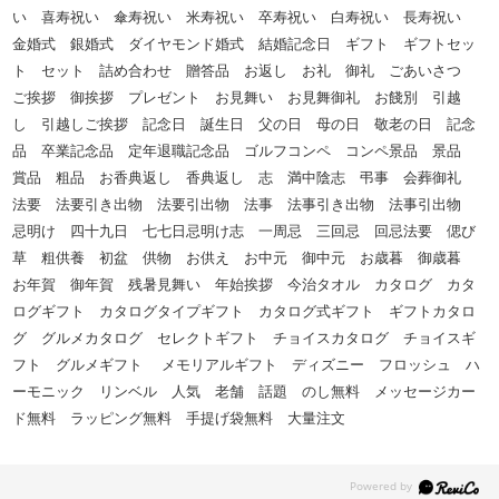
い 喜寿祝い 傘寿祝い 米寿祝い 卒寿祝い 白寿祝い 長寿祝い
金婚式 銀婚式 ダイヤモンド婚式 結婚記念日 ギフト ギフトセッ
ト セット 詰め合わせ 贈答品 お返し お礼 御礼 ごあいさつ
ご挨拶 御挨拶 プレゼント お見舞い お見舞御礼 お餞別 引越
し 引越しご挨拶 記念日 誕生日 父の日 母の日 敬老の日 記念
品 卒業記念品 定年退職記念品 ゴルフコンペ コンペ景品 景品
賞品 粗品 お香典返し 香典返し 志 満中陰志 弔事 会葬御礼
法要 法要引き出物 法要引出物 法事 法事引き出物 法事引出物
忌明け 四十九日 七七日忌明け志 一周忌 三回忌 回忌法要 偲び
草 粗供養 初盆 供物 お供え お中元 御中元 お歳暮 御歳暮
お年賀 御年賀 残暑見舞い 年始挨拶 今治タオル カタログ カタ
ログギフト カタログタイプギフト カタログ式ギフト ギフトカタロ
グ グルメカタログ セレクトギフト チョイスカタログ チョイスギ
フト グルメギフト メモリアルギフト ディズニー フロッシュ ハ
ーモニック リンベル 人気 老舗 話題 のし無料 メッセージカー
ド無料 ラッピング無料 手提げ袋無料 大量注文