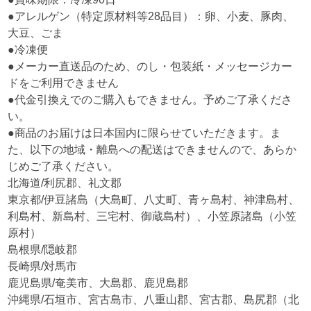
●アレルゲン（特定原材料等28品目）：卵、小麦、豚肉、
大豆、ごま
●冷凍便
●メーカー直送品のため、のし・包装紙・メッセージカー
ドをご利用できません
●代金引換えでのご購入もできません。予めご了承くださ
い。
●商品のお届けは日本国内に限らせていただきます。ま
た、以下の地域・離島への配送はできませんので、あらか
じめご了承ください。
北海道/利尻郡、礼文郡
東京都/伊豆諸島（大島町、八丈町、青ヶ島村、神津島村、
利島村、新島村、三宅村、御蔵島村）、小笠原諸島（小笠
原村）
島根県/隠岐郡
長崎県/対馬市
鹿児島県/奄美市、大島郡、鹿児島郡
沖縄県/石垣市、宮古島市、八重山郡、宮古郡、島尻郡（北