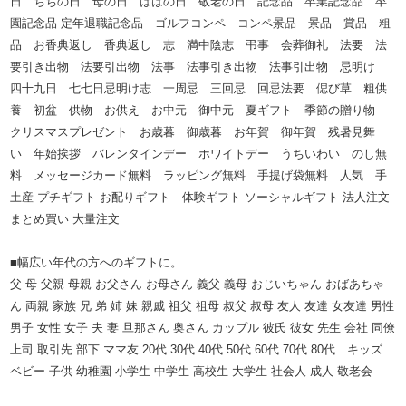
日 ちちの日 母の日 ははの日 敬老の日 記念品 卒業記念品 卒
園記念品 定年退職記念品 ゴルフコンペ コンペ景品 景品 賞品 粗
品 お香典返し 香典返し 志 満中陰志 弔事 会葬御礼 法要 法
要引き出物 法要引出物 法事 法事引き出物 法事引出物 忌明け
四十九日 七七日忌明け志 一周忌 三回忌 回忌法要 偲び草 粗供
養 初盆 供物 お供え お中元 御中元 夏ギフト 季節の贈り物
クリスマスプレゼント お歳暮 御歳暮 お年賀 御年賀 残暑見舞
い 年始挨拶 バレンタインデー ホワイトデー うちいわい のし無
料 メッセージカード無料 ラッピング無料 手提げ袋無料 人気 手
土産 プチギフト お配りギフト 体験ギフト ソーシャルギフト 法人注文
まとめ買い 大量注文
■幅広い年代の方へのギフトに。
父 母 父親 母親 お父さん お母さん 義父 義母 おじいちゃん おばあちゃ
ん 両親 家族 兄 弟 姉 妹 親戚 祖父 祖母 叔父 叔母 友人 友達 女友達 男性
男子 女性 女子 夫 妻 旦那さん 奥さん カップル 彼氏 彼女 先生 会社 同僚
上司 取引先 部下 ママ友 20代 30代 40代 50代 60代 70代 80代 キッズ
ベビー 子供 幼稚園 小学生 中学生 高校生 大学生 社会人 成人 敬老会