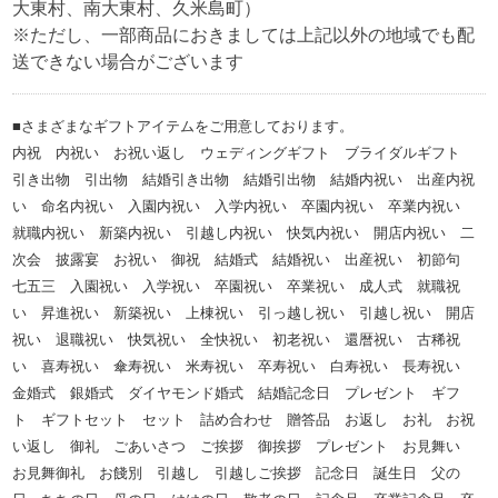
大東村、南大東村、久米島町）
※ただし、一部商品におきましては上記以外の地域でも配
送できない場合がございます
■さまざまなギフトアイテムをご用意しております。
内祝 内祝い お祝い返し ウェディングギフト ブライダルギフト
引き出物 引出物 結婚引き出物 結婚引出物 結婚内祝い 出産内祝
い 命名内祝い 入園内祝い 入学内祝い 卒園内祝い 卒業内祝い
就職内祝い 新築内祝い 引越し内祝い 快気内祝い 開店内祝い 二
次会 披露宴 お祝い 御祝 結婚式 結婚祝い 出産祝い 初節句
七五三 入園祝い 入学祝い 卒園祝い 卒業祝い 成人式 就職祝
い 昇進祝い 新築祝い 上棟祝い 引っ越し祝い 引越し祝い 開店
祝い 退職祝い 快気祝い 全快祝い 初老祝い 還暦祝い 古稀祝
い 喜寿祝い 傘寿祝い 米寿祝い 卒寿祝い 白寿祝い 長寿祝い
金婚式 銀婚式 ダイヤモンド婚式 結婚記念日 プレゼント ギフ
ト ギフトセット セット 詰め合わせ 贈答品 お返し お礼 お祝
い返し 御礼 ごあいさつ ご挨拶 御挨拶 プレゼント お見舞い
お見舞御礼 お餞別 引越し 引越しご挨拶 記念日 誕生日 父の