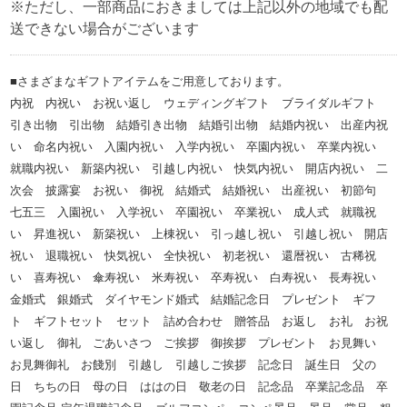
※ただし、一部商品におきましては上記以外の地域でも配
送できない場合がございます
■さまざまなギフトアイテムをご用意しております。
内祝 内祝い お祝い返し ウェディングギフト ブライダルギフト
引き出物 引出物 結婚引き出物 結婚引出物 結婚内祝い 出産内祝
い 命名内祝い 入園内祝い 入学内祝い 卒園内祝い 卒業内祝い
就職内祝い 新築内祝い 引越し内祝い 快気内祝い 開店内祝い 二
次会 披露宴 お祝い 御祝 結婚式 結婚祝い 出産祝い 初節句
七五三 入園祝い 入学祝い 卒園祝い 卒業祝い 成人式 就職祝
い 昇進祝い 新築祝い 上棟祝い 引っ越し祝い 引越し祝い 開店
祝い 退職祝い 快気祝い 全快祝い 初老祝い 還暦祝い 古稀祝
い 喜寿祝い 傘寿祝い 米寿祝い 卒寿祝い 白寿祝い 長寿祝い
金婚式 銀婚式 ダイヤモンド婚式 結婚記念日 プレゼント ギフ
ト ギフトセット セット 詰め合わせ 贈答品 お返し お礼 お祝
い返し 御礼 ごあいさつ ご挨拶 御挨拶 プレゼント お見舞い
お見舞御礼 お餞別 引越し 引越しご挨拶 記念日 誕生日 父の
日 ちちの日 母の日 ははの日 敬老の日 記念品 卒業記念品 卒