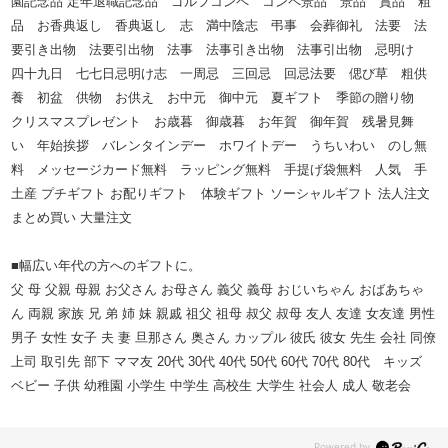
園記念品 定年退職記念品 ゴルフコンペ コンペ景品 景品 賞品 粗
品 お香典返し 香典返し 志 満中陰志 弔事 会葬御礼 法要 法
要引き出物 法要引出物 法事 法事引き出物 法事引出物 忌明け
四十九日 七七日忌明け志 一周忌 三回忌 回忌法要 偲び草 粗供
養 初盆 供物 お供え お中元 御中元 夏ギフト 季節の贈り物
クリスマスプレゼント お歳暮 御歳暮 お年賀 御年賀 残暑見舞
い 年始挨拶 バレンタインデー ホワイトデー うちいわい のし無
料 メッセージカード無料 ラッピング無料 手提げ袋無料 人気 手
土産 プチギフト お配りギフト 体験ギフト ソーシャルギフト 法人注文
まとめ買い 大量注文
■幅広い年代の方へのギフトに。
父 母 父親 母親 お父さん お母さん 義父 義母 おじいちゃん おばあちゃ
ん 両親 家族 兄 弟 姉 妹 親戚 祖父 祖母 叔父 叔母 友人 友達 女友達 男性
男子 女性 女子 夫 妻 旦那さん 奥さん カップル 彼氏 彼女 先生 会社 同僚
上司 取引先 部下 ママ友 20代 30代 40代 50代 60代 70代 80代 キッズ
ベビー 子供 幼稚園 小学生 中学生 高校生 大学生 社会人 成人 敬老会