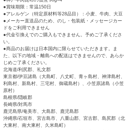
●賞味期限：常温150日
●アレルゲン（特定原材料等28品目）：小麦、牛肉、大豆
●メーカー直送品のため、のし・包装紙・メッセージカー
ドをご利用できません
●代金引換えでのご購入もできません。予めご了承くださ
い。
●商品のお届けは日本国内に限らせていただきます。ま
た、以下の地域・離島への配送はできませんので、あらか
じめご了承ください。
北海道/利尻郡、礼文郡
東京都/伊豆諸島（大島町、八丈町、青ヶ島村、神津島村、
利島村、新島村、三宅村、御蔵島村）、小笠原諸島（小笠
原村）
島根県/隠岐郡
長崎県/対馬市
鹿児島県/奄美市、大島郡、鹿児島郡
沖縄県/石垣市、宮古島市、八重山郡、宮古郡、島尻郡（北
大東村、南大東村、久米島町）