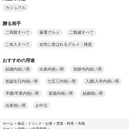
カジュアル
贈る相手
ご両親すべて
厳選グルメ
ご親戚すべて
ご友人すべて
女性に喜ばれるグルメ・雑貨
おすすめの用途
結婚内祝い用
出産内祝い用
初節句内祝い用
初誕生日内祝い用
七五三内祝い用
入園/入学内祝い用
卒園/卒業内祝い用
新築内祝い用
結婚祝い用
出産祝い用
お中元
ホーム
>
食品・ドリンク・お酒
>
惣菜・料理
>
和風
ホーム
>
内祝い
>
出産内祝い