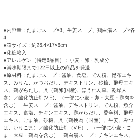
●内容量：たまごスープ×8、生姜スープ、鶏白湯スープ×各
4
●箱サイズ：約26.4×17×6cm
●化粧箱入
●アレルゲン（特定8品目）：小麦・卵・乳成分
●賞味期限まで122日以上の商品を発送
●原材料：たまごスープ：醤油、食塩、でん粉、昆布エキ
ス、みりん、かつおだし、デキストリン、砂糖、酵母エキ
ス、鶏がらだし、具（鶏卵(国産)、ほうれん草、乾燥人
参）／酸化防止剤(V.E)、（一部に小麦・卵・大豆・鶏肉を
含む） 生姜スープ：醤油、デキストリン、でん粉、魚介
エキス、食塩、チキンエキス、鶏がらだし、香辛料、酵母
エキス、ごま油、砂糖、具（鶏挽肉（国産）、生姜、みつ
ば、いりごま）／酸化防止剤（V.E）、（一部に小麦・ご
ま・大豆・鶏肉を含む） 鶏白湯スープ：チキンエキス、