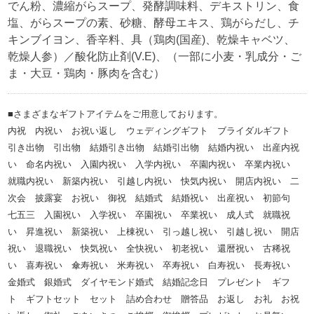
でん粉、濃縮がらスープ、発酵調味料、デキストリン、食
塩、がらスープの素、砂糖、酵母エキス、鶏がらだし、チ
キンブイヨン、香辛料、具（鶏肉(国産)、乾燥キャベツ、
乾燥人参）／酸化防止剤(V.E)、（一部に小麦・乳成分・ご
ま・大豆・鶏肉・豚肉を含む）
■さまざまなギフトアイテムをご用意しております。
内祝 内祝い お祝い返し ウェディングギフト ブライダルギフト
引き出物 引出物 結婚引き出物 結婚引出物 結婚内祝い 出産内祝
い 命名内祝い 入園内祝い 入学内祝い 卒園内祝い 卒業内祝い
就職内祝い 新築内祝い 引越し内祝い 快気内祝い 開店内祝い 二
次会 披露宴 お祝い 御祝 結婚式 結婚祝い 出産祝い 初節句
七五三 入園祝い 入学祝い 卒園祝い 卒業祝い 成人式 就職祝
い 昇進祝い 新築祝い 上棟祝い 引っ越し祝い 引越し祝い 開店
祝い 退職祝い 快気祝い 全快祝い 初老祝い 還暦祝い 古稀祝
い 喜寿祝い 傘寿祝い 米寿祝い 卒寿祝い 白寿祝い 長寿祝い
金婚式 銀婚式 ダイヤモンド婚式 結婚記念日 プレゼント ギフ
ト ギフトセット セット 詰め合わせ 贈答品 お返し お礼 お祝