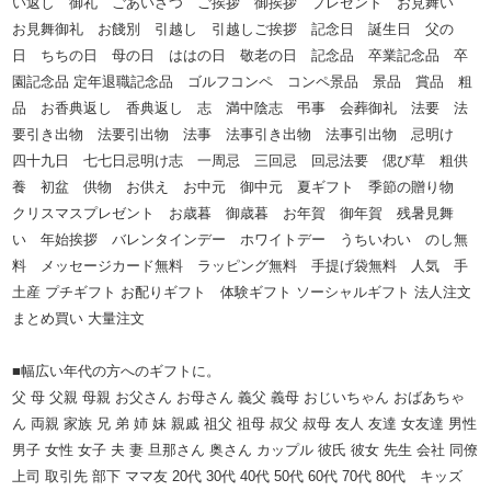
い返し 御礼 ごあいさつ ご挨拶 御挨拶 プレゼント お見舞い
お見舞御礼 お餞別 引越し 引越しご挨拶 記念日 誕生日 父の
日 ちちの日 母の日 ははの日 敬老の日 記念品 卒業記念品 卒
園記念品 定年退職記念品 ゴルフコンペ コンペ景品 景品 賞品 粗
品 お香典返し 香典返し 志 満中陰志 弔事 会葬御礼 法要 法
要引き出物 法要引出物 法事 法事引き出物 法事引出物 忌明け
四十九日 七七日忌明け志 一周忌 三回忌 回忌法要 偲び草 粗供
養 初盆 供物 お供え お中元 御中元 夏ギフト 季節の贈り物
クリスマスプレゼント お歳暮 御歳暮 お年賀 御年賀 残暑見舞
い 年始挨拶 バレンタインデー ホワイトデー うちいわい のし無
料 メッセージカード無料 ラッピング無料 手提げ袋無料 人気 手
土産 プチギフト お配りギフト 体験ギフト ソーシャルギフト 法人注文
まとめ買い 大量注文
■幅広い年代の方へのギフトに。
父 母 父親 母親 お父さん お母さん 義父 義母 おじいちゃん おばあちゃ
ん 両親 家族 兄 弟 姉 妹 親戚 祖父 祖母 叔父 叔母 友人 友達 女友達 男性
男子 女性 女子 夫 妻 旦那さん 奥さん カップル 彼氏 彼女 先生 会社 同僚
上司 取引先 部下 ママ友 20代 30代 40代 50代 60代 70代 80代 キッズ