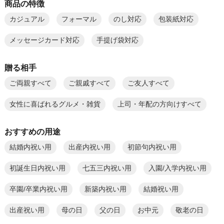
商品の特徴
カジュアル
フォーマル
のし対応
包装紙対応
メッセージカード対応
手提げ袋対応
贈る相手
ご両親すべて
ご親戚すべて
ご友人すべて
女性に喜ばれるグルメ・雑貨
上司・年配の方向けすべて
おすすめの用途
結婚内祝い用
出産内祝い用
初節句内祝い用
初誕生日内祝い用
七五三内祝い用
入園/入学内祝い用
卒園/卒業内祝い用
新築内祝い用
結婚祝い用
出産祝い用
母の日
父の日
お中元
敬老の日