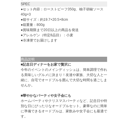
SPEC
●セット内容：ローストビーフ350g、柚子胡椒ソース
40g×3
●箱サイズ：約19.7×20.5×8cm
●箱重量：800g
●賞味期限まで20日以上の商品を発送
●アレルゲン（特定8品目）：小麦
●冷凍便でお届けします
商品説明
■記念日ディナーをお家で贅沢に
今年のイベントのメインディッシュは、簡単調理で作れ
る美味しいグルメに決まり！友達や家族、大切な人と一
緒に、自宅でオードブルを囲んで大切な時間を過ごしま
せんか。
■華やかなパーティや女子会にも
ホームパーティやクリスマスパーティなど、記念日や特
別な日にぴったりなオードブルセット。豪華なのに簡単
に準備できるオードブルは、家飲みや女子会にも最適で
す。