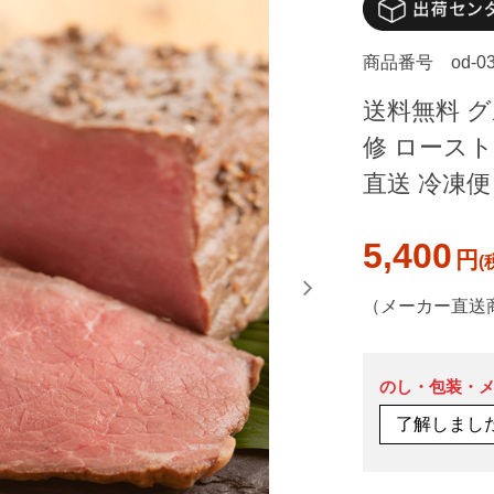
商品番号
od-0
送料無料 グ
修 ロース
直送 冷凍便
5,400
円
（メーカー直送
のし・包装・