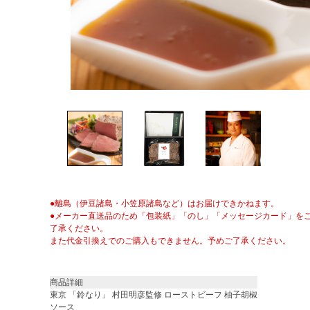
●離島（伊豆諸島・小笠原諸島など）はお届けできかねます。
●メーカー直送品のため「包装紙」「のし」「メッセージカード」を
了承ください。
また代金引換えでのご購入もできません。予めご了承ください。
商品詳細
東京 「鈴なり」 村田明彦監修 ローストビーフ 柚子胡椒
ソース