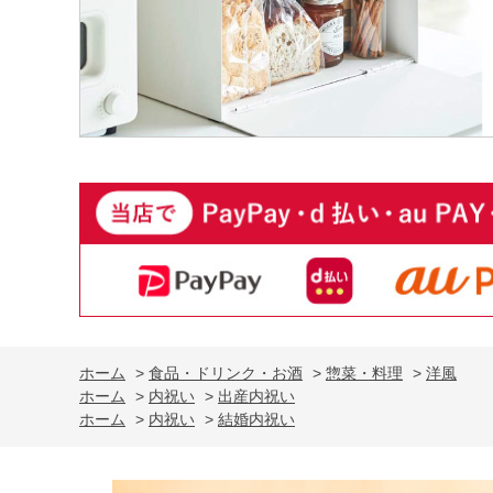
ホーム
>
食品・ドリンク・お酒
>
惣菜・料理
>
洋風
ホーム
>
内祝い
>
出産内祝い
ホーム
>
内祝い
>
結婚内祝い