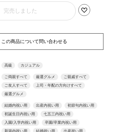
完売しました
この商品について問い合わせる
高級
カジュアル
ご両親すべて
厳選グルメ
ご親戚すべて
ご友人すべて
上司・年配の方向けすべて
厳選グルメ
結婚内祝い用
出産内祝い用
初節句内祝い用
初誕生日内祝い用
七五三内祝い用
入園/入学内祝い用
卒園/卒業内祝い用
新築内祝い用
結婚祝い用
出産祝い用