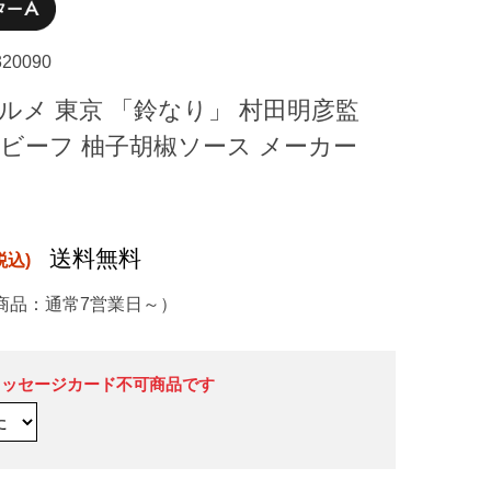
320090
ルメ 東京 「鈴なり」 村田明彦監
トビーフ 柚子胡椒ソース メーカー
送料無料
商品：通常7営業日～）
メッセージカード不可商品です