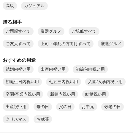
高級
カジュアル
贈る相手
ご両親すべて
厳選グルメ
ご親戚すべて
ご友人すべて
上司・年配の方向けすべて
厳選グルメ
おすすめの用途
結婚内祝い用
出産内祝い用
初節句内祝い用
初誕生日内祝い用
七五三内祝い用
入園/入学内祝い用
卒園/卒業内祝い用
新築内祝い用
結婚祝い用
出産祝い用
母の日
父の日
お中元
敬老の日
クリスマス
お歳暮